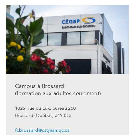
un
nouvel
onglet
Campus à Brossard
(formation aux adultes seulement)
1025, rue du Lux, bureau 250
Brossard (Québec) J4Y 0L3
fcbrossard@cstjean.qc.ca