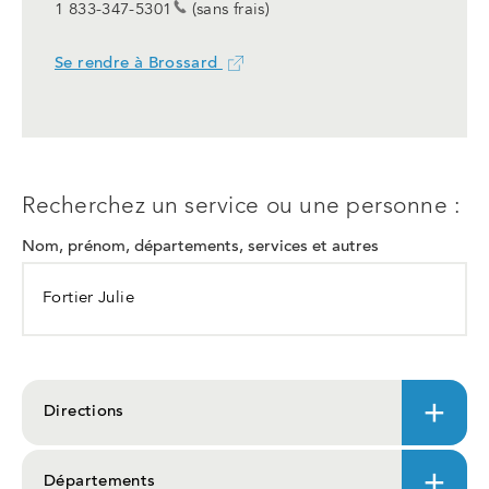
1 833-347-5301
(sans frais)
Se rendre à Brossard
Ce
lien
ouvrira
dans
un
nouvel
Recherchez un service ou une personne :
onglet
Nom, prénom, départements, services et autres
Directions
Départements