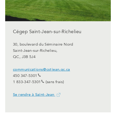
Cégep Saint-Jean-sur-Richelieu
30, boulevard du Séminaire Nord
Saint-Jean-sur-Richelieu,
QC, J3B 5J4
communications@cstjean.qc.ca
450 347-5301
1 833-347-5301
(sans frais)
Se rendre à Saint-Jean
Ce
lien
ouvrira
dans