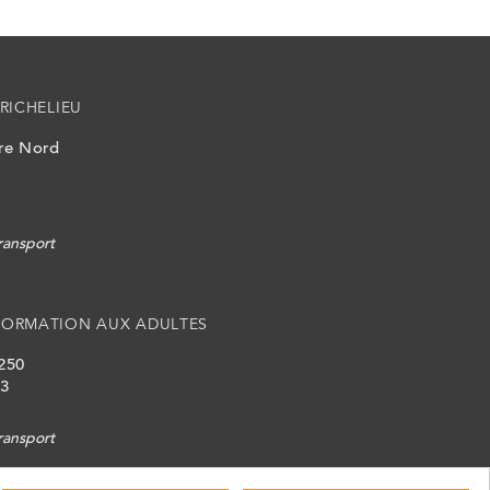
RICHELIEU
ire Nord
ransport
FORMATION AUX ADULTES
 250
L3
ransport