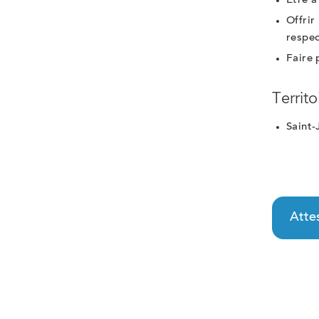
Être à
Offrir
respec
Faire 
Territo
Saint-
Attes