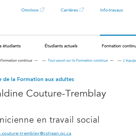
Omnivox
Carrières
Info-travaux
Ce
Ce
lien
lien
s étudiants
Étudiants actuels
Formation contin
ouvrira
ouvrira
Formation continue
—
Tout savoir sur la Formation continue
—
L'équip
dans
dans
un
un
e de la Formation aux adultes
ldine Couture-Tremblay
nouvel
nouvel
onglet
onglet
icienne en travail social
e.couture-tremblay@cstjean.qc.ca