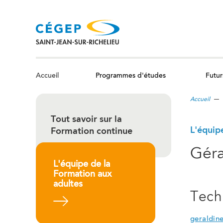
Aller
au
contenu
principal
Programmes d'études
Futur
Accueil
Accueil
Tout savoir sur la
L'équip
Formation continue
Géra
L'équipe de la
Formation aux
adultes
Techn
En savoir plus
geraldin