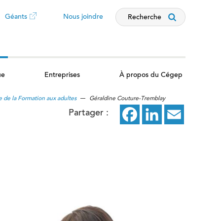
Géants
Nous joindre
Recherche
Ce
lien
ue
Entreprises
À propos du Cégep
ouvrira
e de la Formation aux adultes
Géraldine Couture-Tremblay
dans
Partager :
Facebook
ce
LinkedIn
ce
Email
ce
un
lien
lien
lien
nouvel
ouvrira
ouvrira
ouvrira
dans
dans
dans
onglet
un
un
un
nouvel
nouvel
nouvel