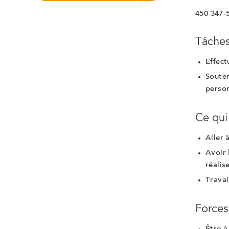
450 347-
Tâches
Effect
Souten
person
Ce qui
Aller 
Avoir 
réalis
Travai
Forces