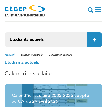
Aller
au
contenu
principal
Recherche
Étudiants actuels
Accueil
Étudiants actuels
Calendrier scolaire
Étudiants actuels
Calendrier scolaire
Calendrier scolaire 2025-2026 adopté
au CA du 29 avril 2026