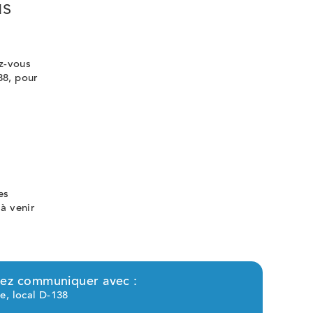
us
z-vous
38, pour
es
 à venir
llez communiquer avec :
e, local D-138