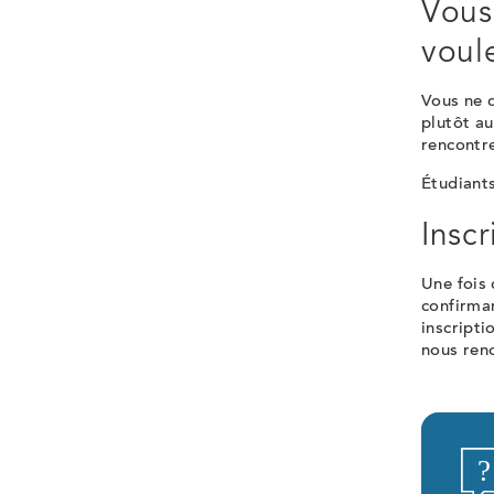
Vous
voul
Vous ne 
plutôt au
rencontre
Étudiants
Inscr
Une fois 
confirman
inscripti
nous renc