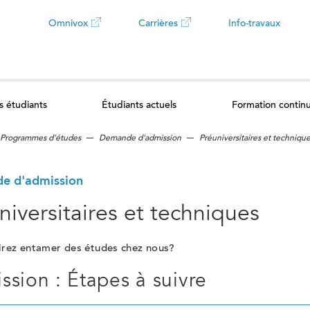
Omnivox
Carrières
Info-travaux
Ce
Ce
lien
lien
s étudiants
Étudiants actuels
Formation contin
ouvrira
ouvrira
Programmes d'études
Demande d'admission
Préuniversitaires et techniqu
dans
dans
un
un
e d'admission
niversitaires et techniques
nouvel
nouvel
irez entamer des études chez nous?
onglet
onglet
ssion : Étapes à suivre