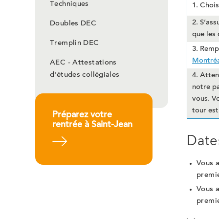
Techniques
1. Choi
2. S’ass
Doubles DEC
que les
Tremplin DEC
3. Remp
Montréa
AEC - Attestations
d'études collégiales
4. Atten
notre p
vous. Vo
tour est
Préparez votre
rentrée à Saint-Jean
Date
En savoir plus
Vous a
premie
Vous a
premie