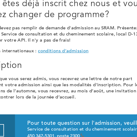
 êtes déjà inscrit chez nous et vo
ez changer de programme?
devez pas remplir de demande d'admission au SRAM. Présente
 Service de consultation et du cheminement scolaire, local D-1
r votre API. Il n'y a pas de frais!
 internationaux :
conditions d’admission
iption
que vous serez admis, vous recevrez une lettre de notre part
t votre admission ainsi que les modalités d'inscription. Pour l
ons de l’automne, vous recevrez, au mois d’août, une invitation
ontrer lors de la journée d’accueil.
Pour toute question sur l'admission, veui
Service de consultation et du cheminement scolair
450 347-5301, poste 2300