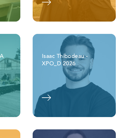
Voir l'album
EA
Isaac Thibodeau -
XPO_D 2026
Voir l'album