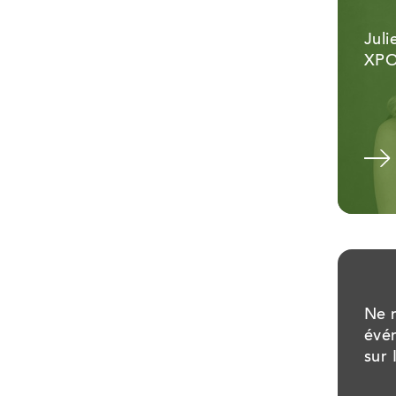
Juli
XPO
Voir l'album
Ne 
évé
sur