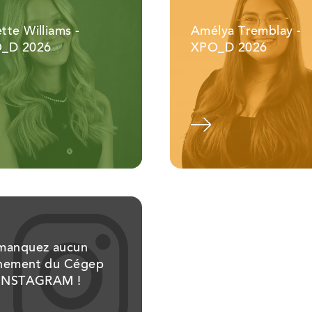
ette Williams -
Amélya Tremblay -
_D 2026
XPO_D 2026
Voir l'album
manquez aucun
nement du Cégep
 INSTAGRAM !