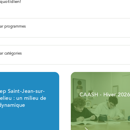
quotidien!
 par programmes
par catégories
ep Saint-Jean-sur-
CAASH - Hiver 202
elieu : un milieu de
 dynamique