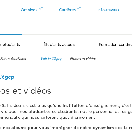
Omnivox
Carrières
Info-travaux
Ce
Ce
lien
lien
s étudiants
Étudiants actuels
Formation contin
ouvrira
ouvrira
Futurs étudiants
—
Voir le Cégep
Photos et vidéos
dans
dans
un
un
 Cégep
os et vidéos
nouvel
nouvel
Saint-Jean, c’est plus qu’une institution d’enseignement, c’est
onglet
onglet
 vie pour nos étudiantes et étudiants, notre personnel et les g
mmunauté qui nous côtoient quotidiennement.
z nos albums pour vous imprégner de notre dynamisme et faire