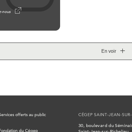
z-nous
En voir
Afficher
plus
de
médias
Services offerts au public
CÉGEP SAINT-JEAN-SUR-
30, boulevard du Sémina
Fondation du Cégep
Saint-Jean-sur-Richelieu,