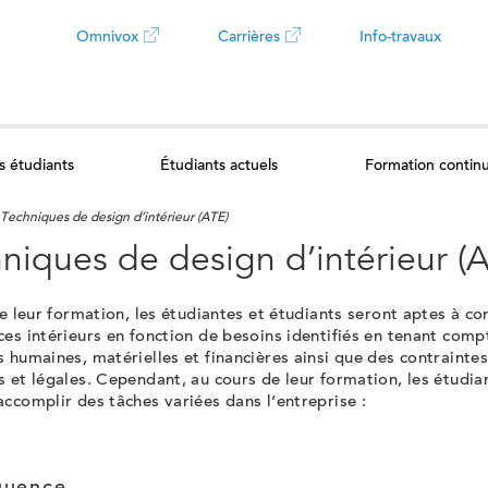
Omnivox
Carrières
Info-travaux
Ce
Ce
lien
lien
s étudiants
Étudiants actuels
Formation contin
ouvrira
ouvrira
Techniques de design d’intérieur (ATE)
dans
dans
niques de design d’intérieur (
un
un
de leur formation, les étudiantes et étudiants seront aptes à co
es intérieurs en fonction de besoins identifiés en tenant comp
nouvel
nouvel
 humaines, matérielles et financières ainsi que des contraintes
 et légales. Cependant, au cours de leur formation, les étudia
onglet
onglet
ccomplir des tâches variées dans l’entreprise
: