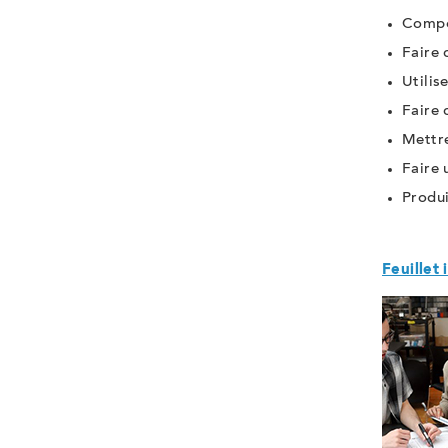
Compos
Faire
Utilis
Faire 
Mettre
Faire 
Produi
Feuillet 