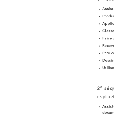
1
séq
Assist
Produi
Appliq
Class
Faire 
Recevo
Être c
Dessin
Utilis
e
2
séq
En plus d
Assist
docume