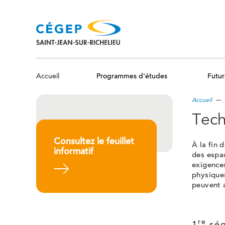
Aller
au
contenu
principal
Programmes d'études
Futur
Accueil
Accueil
Tech
Consultez le feuillet
À la fin 
informatif
des espac
exigences
En savoir plus
physiques
peuvent a
re