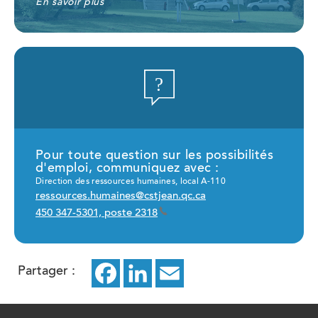
En savoir plus
Pour toute question sur les possibilités
d'emploi, communiquez avec :
Direction des ressources humaines, local A-110
ressources.humaines@cstjean.qc.ca
450 347-5301, poste 2318
Partager :
Facebook
ce
LinkedIn
ce
Email
ce
lien
lien
lien