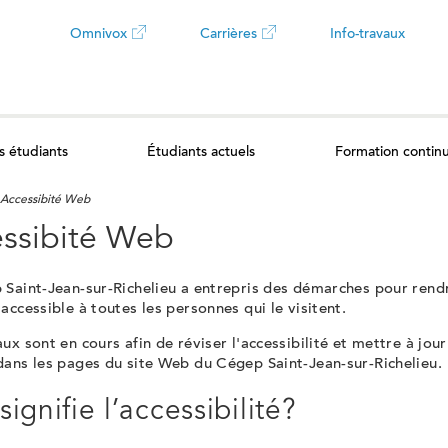
Omnivox
Carrières
Info-travaux
Ce
Ce
lien
lien
s étudiants
Étudiants actuels
Formation contin
ouvrira
ouvrira
Accessibité Web
dans
dans
ssibité Web
un
un
 Saint-Jean-sur-Richelieu a entrepris des démarches pour rend
accessible à toutes les personnes qui le visitent.
nouvel
nouvel
ux sont en cours afin de réviser l'accessibilité et mettre à jour
onglet
onglet
dans les pages du site Web du Cégep Saint-Jean-sur-Richelieu.
ignifie l’accessibilité?