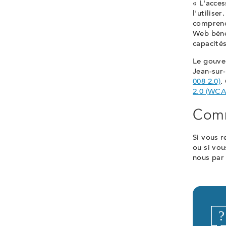
« L'acces
l'utilise
comprendr
Web béné
capacités
Le gouve
Jean-sur-
008 2.0)
.
2.0 (WCA
Comm
Si vous r
ou si vo
nous par