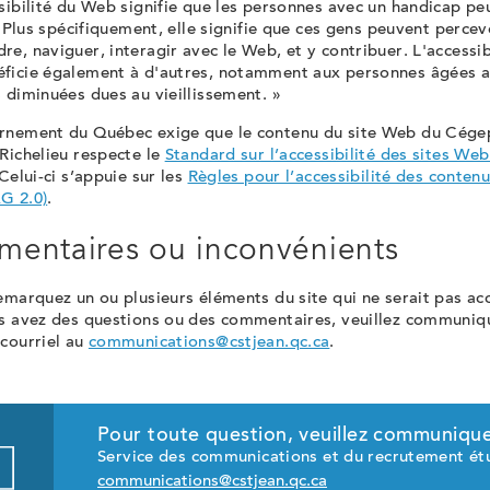
sibilité du Web signifie que les personnes avec un handicap pe
r. Plus spécifiquement, elle signifie que ces gens peuvent percev
e, naviguer, interagir avec le Web, et y contribuer. L'accessib
ficie également à d'autres, notamment aux personnes âgées a
 diminuées dues au vieillissement. »
rnement du Québec exige que le contenu du site Web du Cégep
Richelieu respecte le
Standard sur l’accessibilité des sites We
 Celui-ci s’appuie sur les
Règles pour l’accessibilité des conte
G 2.0)
.
entaires ou inconvénients
emarquez un ou plusieurs éléments du site qui ne serait pas ac
us avez des questions ou des commentaires, veuillez communiq
 courriel au
communications@cstjean.qc.ca
.
Pour toute question, veuillez communique
Service des communications et du recrutement ét
communications@cstjean.qc.ca