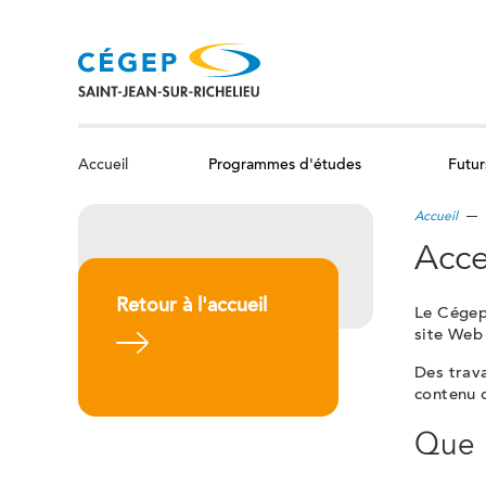
Aller
au
contenu
principal
Programmes d'études
Futur
Accueil
Accueil
Acce
Retour à l'accueil
Le Cégep
site Web 
En savoir plus
Des trava
contenu 
Que s