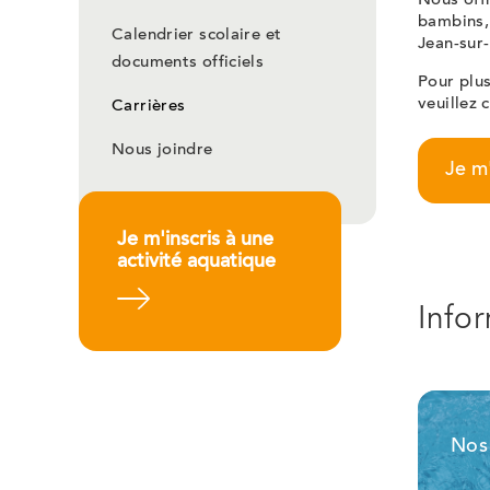
Nous off
bambins, 
Calendrier scolaire et
Jean-sur-
documents officiels
Pour plus
veuillez 
Carrières
Nous joindre
Je m'
Je m'inscris à une
activité aquatique
En savoir plus
Info
Nos