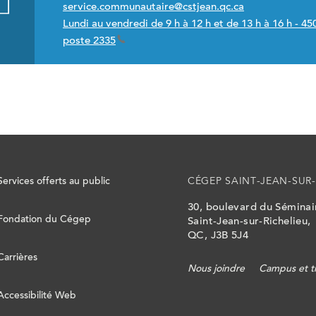
service.communautaire@cstjean.qc.ca
Lundi au vendredi de 9 h à 12 h et de 13 h à 16 h - 
poste 2335
Services offerts au public
CÉGEP SAINT-JEAN-SUR-
30, boulevard du Sémina
Fondation du Cégep
Saint-Jean-sur-Richelieu,
QC, J3B 5J4
Carrières
Nous joindre
Campus et t
Accessibilité Web