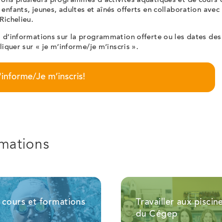
rons plusieurs programmes d'activités aquatiques et de cours 
enfants, jeunes, adultes et aînés offerts en collaboration avec l
Richelieu.
 d’informations sur la programmation offerte ou les dates des 
cliquer sur « je m’informe/je m’inscris ».
informe/Je m’inscris!
rmations
 cours et formations
Travailler aux piscin
du Cégep