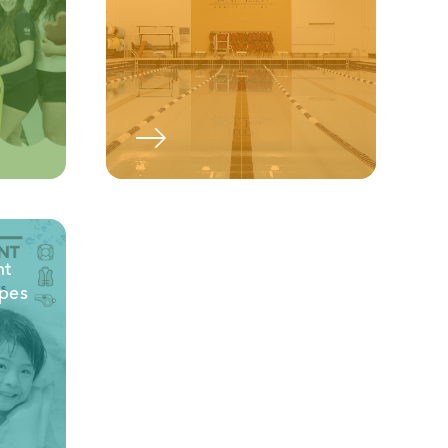
d'information
nt
upes