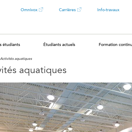
Omnivox
Carrières
Info-travaux
Ce
Ce
lien
lien
s étudiants
Étudiants actuels
Formation contin
ouvrira
ouvrira
Activités aquatiques
dans
dans
vités aquatiques
un
un
nouvel
nouvel
onglet
onglet