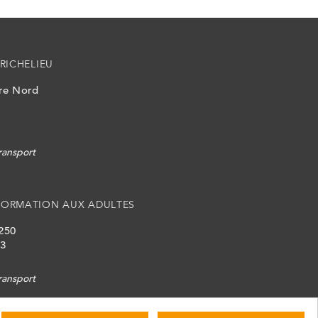
RICHELIEU
ire Nord
ransport
FORMATION AUX ADULTES
 250
L3
ransport