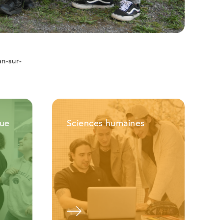
an-sur-
que
Sciences humaines
plus