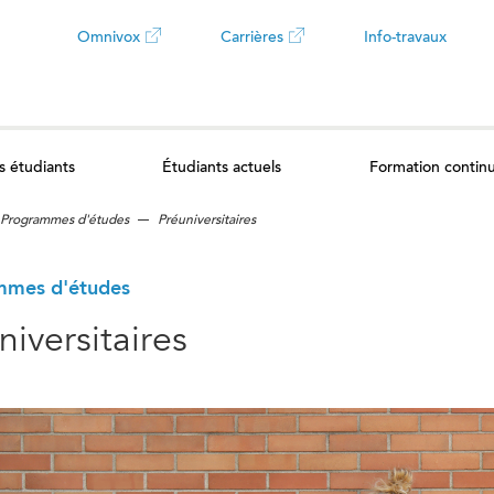
Omnivox
Carrières
Info-travaux
Ce
Ce
lien
lien
s étudiants
Étudiants actuels
Formation contin
ouvrira
ouvrira
Programmes d'études
Préuniversitaires
dans
dans
un
un
mmes d'études
niversitaires
nouvel
nouvel
onglet
onglet