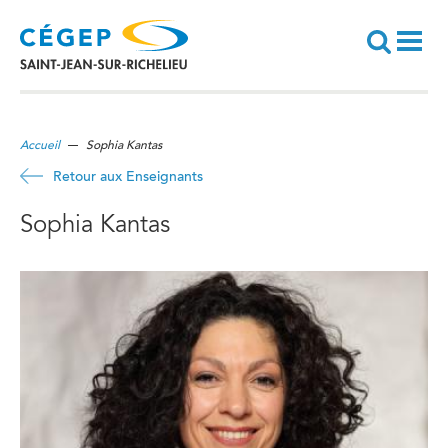
Aller
au
contenu
principal
Recherche
Accueil
Sophia Kantas
Retour aux Enseignants
Sophia Kantas