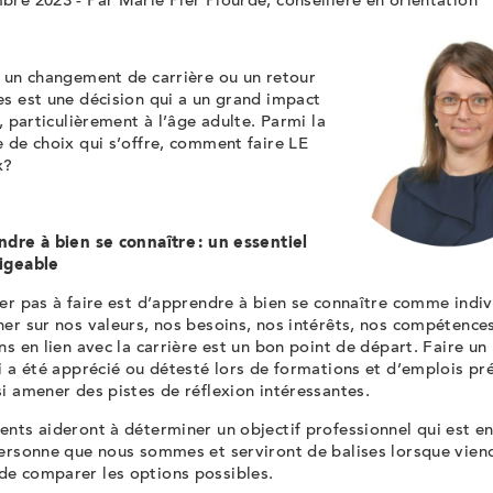
re 2023 - Par Marie Pier Plourde, conseillère en orientation
r un changement de carrière ou un retour
s est une décision qui a un grand impact
e, particulièrement à l’âge adulte. Parmi la
 de choix qui s’offre, comment faire LE
x?
ndre à bien se connaître : un essentiel
ligeable
r pas à faire est d’apprendre à bien se connaître comme indiv
er sur nos valeurs, nos besoins, nos intérêts, nos compétence
ns en lien avec la carrière est un bon point de départ. Faire un
i a été apprécié ou détesté lors de formations et d’emplois pr
si amener des pistes de réflexion intéressantes.
nts aideront à déterminer un objectif professionnel qui est en
personne que nous sommes et serviront de balises lorsque viend
e comparer les options possibles.