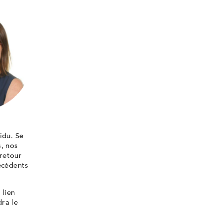
idu. Se
s, nos
 retour
écédents
 lien
ra le