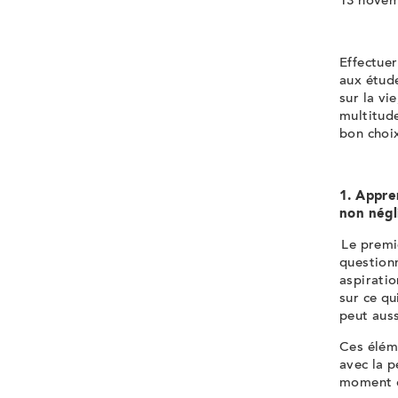
13 novemb
Effectue
aux étude
sur la vi
multitude
bon choi
1. Appre
non nég
Le premie
questionn
aspiratio
sur ce qu
peut aus
Ces éléme
avec la 
moment d