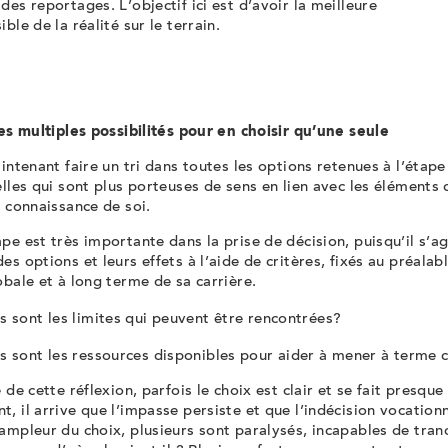
des reportages. L’objectif ici est d’avoir la meilleure
ible de la réalité sur le terrain.
les multiples possibilités pour en choisir qu’une seule
aintenant faire un tri dans toutes les options retenues à l’étap
elles qui sont plus porteuses de sens en lien avec les éléments 
a connaissance de soi.
pe est très importante dans la prise de décision, puisqu’il s’ag
es options et leurs effets à l’aide de critères, fixés au préalab
obale et à long terme de sa carrière.
s sont les limites qui peuvent être rencontrées?
s sont les ressources disponibles pour aider à mener à terme
e de cette réflexion, parfois le choix est clair et se fait presqu
, il arrive que l’impasse persiste et que l’indécision vocationne
ampleur du choix, plusieurs sont paralysés, incapables de tranch