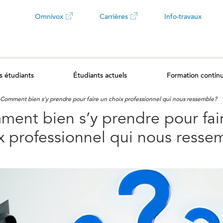
Omnivox
Carrières
Info-travaux
Ce
Ce
lien
lien
s étudiants
Étudiants actuels
Formation contin
ouvrira
ouvrira
Comment bien s’y prendre pour faire un choix professionnel qui nous ressemble?
dans
dans
ent bien s’y prendre pour fai
un
un
x professionnel qui nous resse
nouvel
nouvel
onglet
onglet