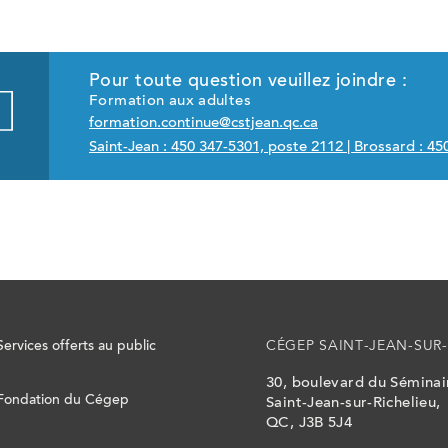
Pour toute question veuillez joindre :
Formation aux adultes
formation.continue@cstjean.qc.ca
Saint-Jean : 450 347-5301, poste 2112 | Brossard : 4
Services offerts au public
CÉGEP SAINT-JEAN-SUR-
30, boulevard du Sémina
Fondation du Cégep
Saint-Jean-sur-Richelieu,
QC, J3B 5J4