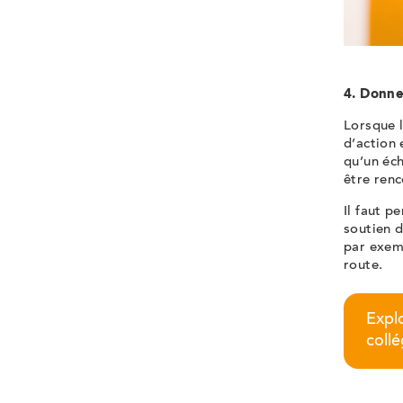
4. Donne
Lorsque l
d’action 
qu’un éch
être renc
Il faut p
soutien 
par exemp
route.
Expl
collé