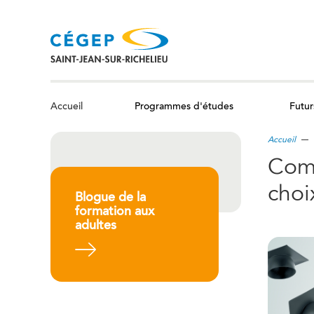
Aller
au
contenu
principal
Programmes d'études
Futur
Accueil
Accueil
Comm
choi
Blogue de la
formation aux
adultes
En savoir plus