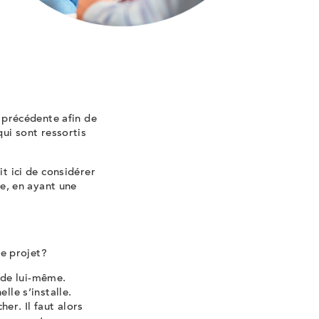
e précédente afin de
qui sont ressortis
it ici de considérer
le, en ayant une
 ce projet?
e de lui-même.
lle s’installe.
er. Il faut alors