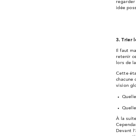
regarder 
idée poss
3. Trier 
Il faut m
retenir c
lors de l
Cette éta
chacune d
vision gl
Quelle
Quelle
À la suit
Cependant
Devant l’