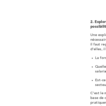
2. Explor
possibili
Une expl
nécessair
il faut r
d’elles, 
La fo
Quelle
salari
Est-ce
secte
C’est le 
base de 
pratiquen