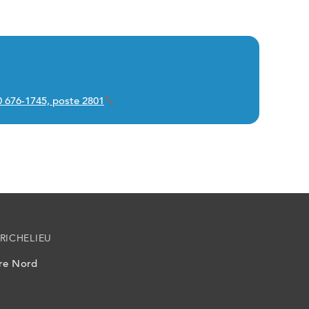
50 676-1745, poste 2801
RICHELIEU
ire Nord