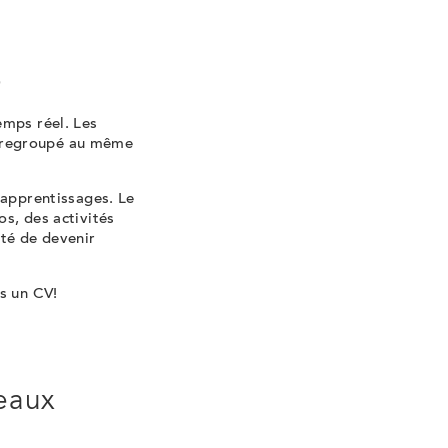
S
emps réel. Les
ut regroupé au même
 apprentissages. Le
s, des activités
ité de devenir
s un CV!
veaux