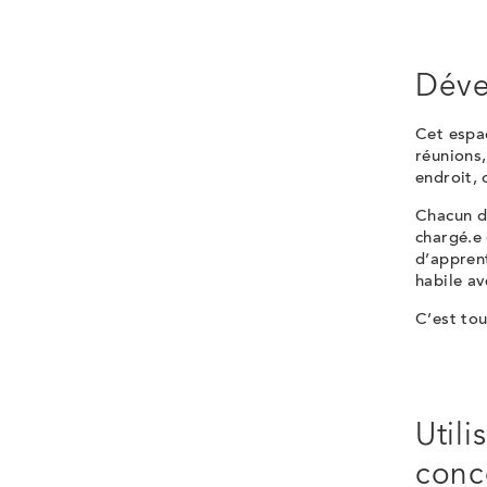
Déve
Cet espac
réunions,
endroit, 
Chacun de
chargé.e 
d’apprent
habile a
C’est tou
Util
conc