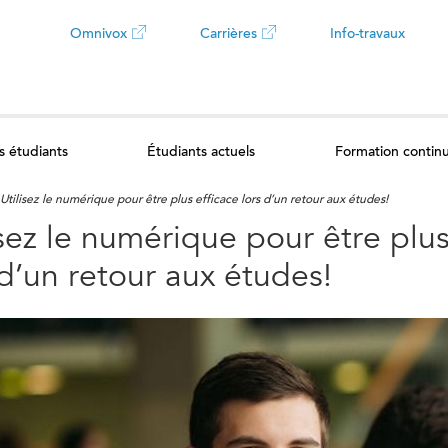
Omnivox
Carrières
Info-travaux
Ce
Ce
lien
lien
s étudiants
Étudiants actuels
Formation contin
ouvrira
ouvrira
Utilisez le numérique pour être plus efficace lors d’un retour aux études!
dans
dans
isez le numérique pour être plus
un
un
 d’un retour aux études!
nouvel
nouvel
onglet
onglet