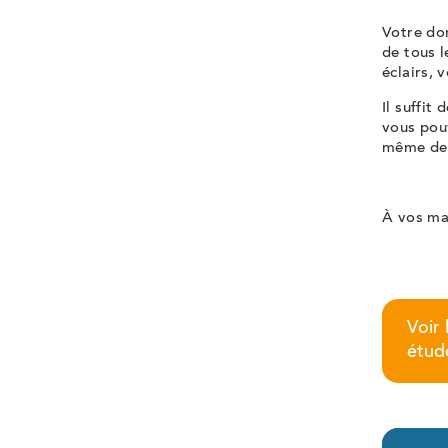
Votre do
de tous l
éclairs, 
Il suffit
vous pou
même de c
À vos ma
Voir
étud