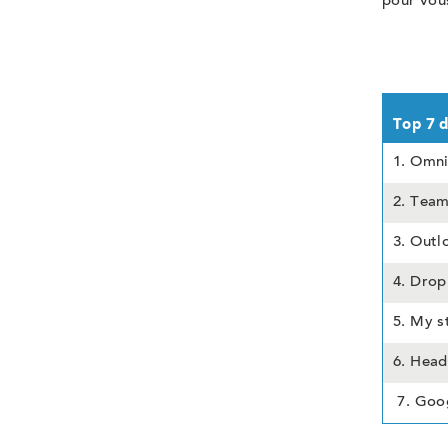
pour vous
Top 7 d
1. Omn
2. Tea
3. Outl
4. Dro
5. My s
6. Hea
7.
Goog