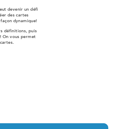
ut devenir un défi
réer des cartes
e façon dynamique!
s définitions, puis
s! On vous permet
cartes.