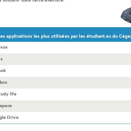
 soutenir dans cette aventure.
es applications les plus utilisées par les étudiant.es du Cég
ivox
ms
ook
pbox
tudy life
dspace
le Drive