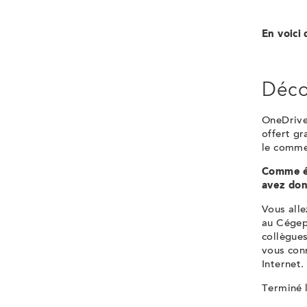
En voici
Déco
OneDrive
offert g
le comme
Comme ét
avez don
Vous alle
au Cégep,
collègues
vous conn
Internet.
Terminé 