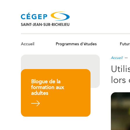
Aller
au
contenu
principal
Programmes d'études
Futur
Accueil
Accueil
Util
lors
Blogue de la
formation aux
adultes
En savoir plus