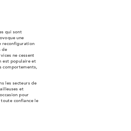
es qui sont
rovoque une
e reconfiguration
s de
rvices ne cessent
n est populaire et
ins comportements,
ns les secteurs de
ailleuses et
e occasion pour
toute confiance le