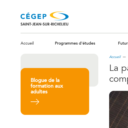
Aller
au
contenu
principal
Programmes d'études
Futur
Accueil
Accueil
La p
com
Blogue de la
formation aux
adultes
En savoir plus