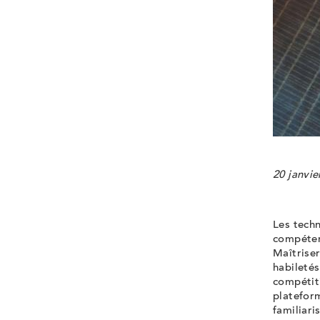
20 janvi
Les tech
compéten
Maîtriser
habileté
compétiti
platefor
familiari