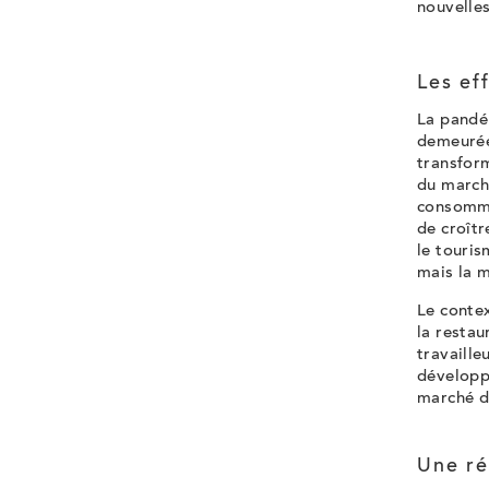
nouvelles
Les ef
La pandé
demeurée
transform
du march
consommat
de croîtr
le touri
mais la 
Le
contex
la restau
travaille
développe
marché du
U
ne r