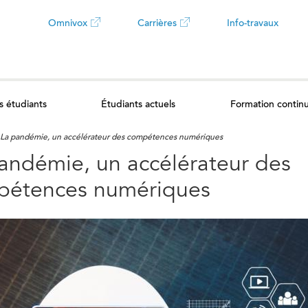
Omnivox
Carrières
Info-travaux
Ce
Ce
lien
lien
s étudiants
Étudiants actuels
Formation contin
ouvrira
ouvrira
La pandémie, un accélérateur des compétences numériques
dans
dans
andémie, un accélérateur des
un
un
pétences numériques
nouvel
nouvel
onglet
onglet