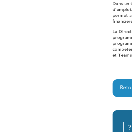
Dans un t
d’emploi
permet a
financièr
La Direct
programm
programm
compétenc
et Teams
Retou