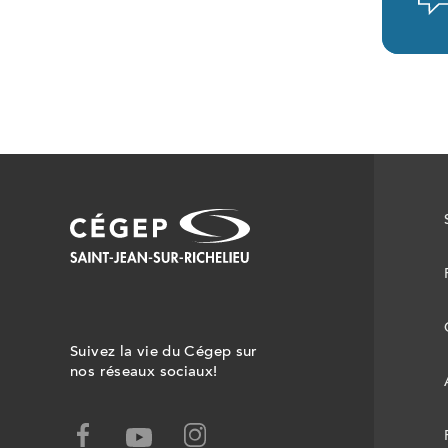
Suivez la vie du Cégep sur
nos réseaux sociaux!
facebook,
instagram,
youtube,