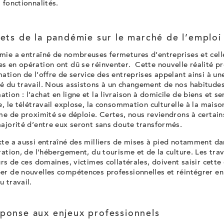
 fonctionnalités.
fets de la pandémie sur le marché de l’emploi
mie a entraîné de nombreuses fermetures d’entreprises et cell
s en opération ont dû se réinventer. Cette nouvelle réalité p
ation de l’offre de service des entreprises appelant ainsi à un
é du travail. Nous assistons à un changement de nos habitude
ion : l’achat en ligne et la livraison à domicile de biens et se
e, le télétravail explose, la consommation culturelle à la maiso
sme de proximité se déploie. Certes, nous reviendrons à certa
majorité d’entre eux seront sans doute transformés.
te a aussi entraîné des milliers de mises à pied notamment da
ration, de l’hébergement, du tourisme et de la culture. Les trav
urs de ces domaines, victimes collatérales, doivent saisir cett
r de nouvelles compétences professionnelles et réintégrer en 
 travail.
éponse aux enjeux professionnels