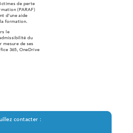
victimes de perte
ormation (PARAF)
nt d’une aide
la formation.
rs le
dmissibilité du
r mesure de ses
ffice 365, OneDrive
llez contacter :