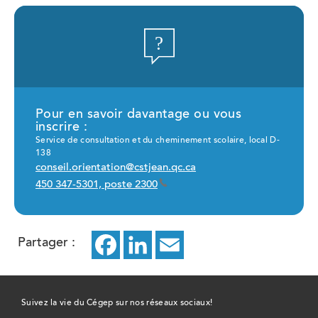
Pour en savoir davantage ou vous
inscrire :
Service de consultation et du cheminement scolaire, local D-
138
conseil.orientation@cstjean.qc.ca
450 347-5301, poste 2300
Partager :
Facebook
ce
LinkedIn
ce
Email
ce
lien
lien
lien
ouvrira
ouvrira
ouvrira
Suivez la vie du Cégep sur nos réseaux sociaux!