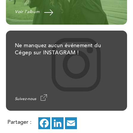
Voir l'album
Ne manquez aucun événement du
Cégep sur INSTAGRAM !
Suivez-nous
Partager :
Facebook
ce
LinkedIn
ce
Email
ce