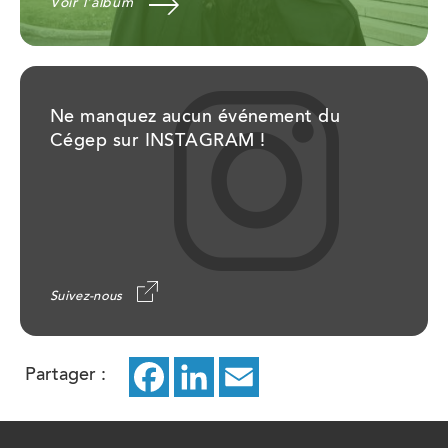
Voir l'album
Ne manquez aucun événement du
Cégep sur INSTAGRAM !
Suivez-nous
Partager :
Facebook
ce
LinkedIn
ce
Email
ce
lien
lien
lien