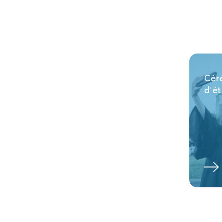
Cér
d'ét
Voir l'album