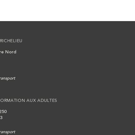
RICHELIEU
ire Nord
ransport
FORMATION AUX ADULTES
 250
L3
ransport