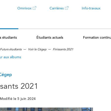
Omnivox
Carrières
Info-travaux
Ce
Ce
lien
lien
s étudiants
Étudiants actuels
Formation contin
ouvrira
ouvrira
Futurs étudiants
Voir le Cégep
Finissants 2021
dans
dans
ur aux albums
un
un
 Cégep
nouvel
nouvel
ssants 2021
onglet
onglet
Modifié le 5 juin 2024