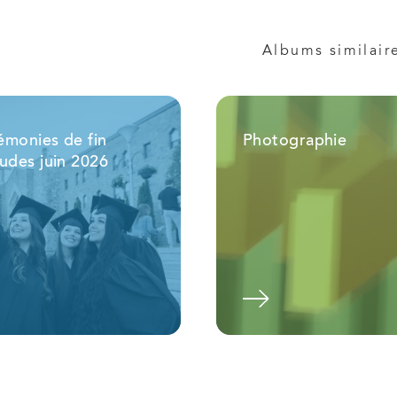
Albums similair
émonies de fin
Photographie
udes juin 2026
Voir l'album