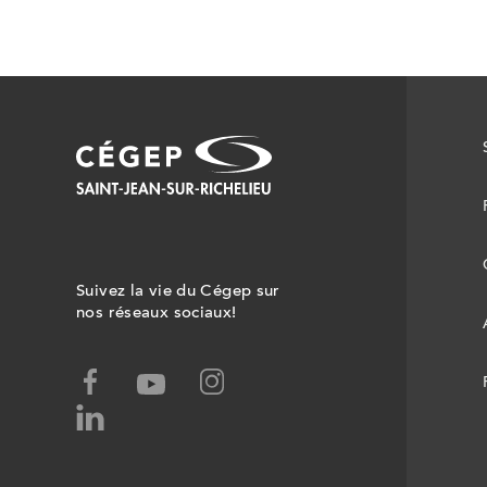
Suivez la vie du Cégep sur
nos réseaux sociaux!
facebook,
instagram,
youtube,
ce
ce
ce
linked-
lien
lien
lien
in,
ouvrira
ouvrira
ouvrira
ce