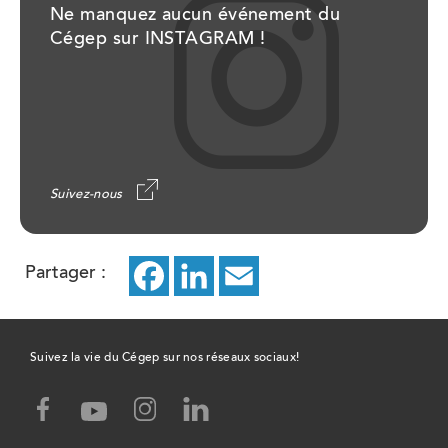
Ne manquez aucun événement du
Cégep sur INSTAGRAM !
Suivez-nous
Partager :
Facebook
ce
LinkedIn
ce
Email
ce
lien
lien
lien
ouvrira
ouvrira
ouvrira
Suivez la vie du Cégep sur nos réseaux sociaux!
dans
dans
dans
facebook,
instagram,
linked-
youtube,
un
un
un
ce
ce
in,
ce