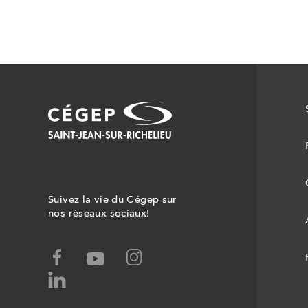
Suivez la vie du Cégep sur
nos réseaux sociaux!
facebook,
instagram,
youtube,
ce
ce
ce
linked-
lien
lien
lien
in,