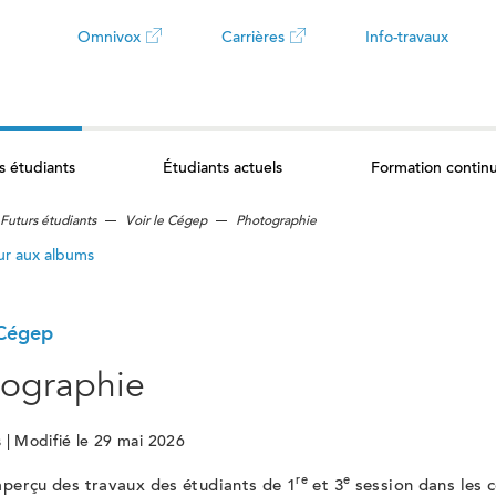
Omnivox
Carrières
Info-travaux
Ce
Ce
lien
lien
s étudiants
Étudiants actuels
Formation contin
ouvrira
ouvrira
Futurs étudiants
Voir le Cégep
Photographie
dans
dans
ur aux albums
un
un
 Cégep
nouvel
nouvel
ographie
onglet
onglet
 | Modifié le 29 mai 2026
re
e
aperçu des travaux des étudiants de 1
et 3
session dans les 