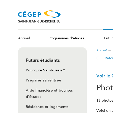
Aller
au
contenu
principal
Programmes d'études
Futur
Accueil
Accueil
Reto
Futurs étudiants
Pourquoi Saint-Jean ?
Voir le
Préparer sa rentrée
Phot
Aide financière et bourses
d'études
13 photos
Résidence et logements
Voici un 