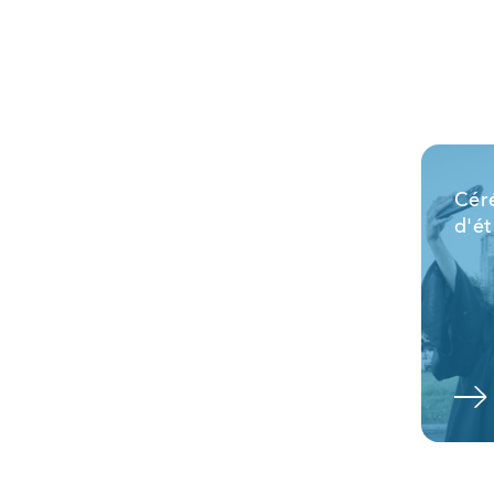
Cér
d'ét
Voir l'album