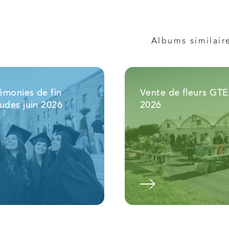
Albums similair
émonies de fin
Vente de fleurs GT
udes juin 2026
2026
Voir l'album