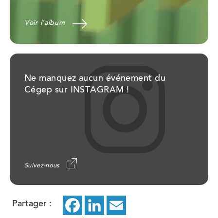
Voir l'album
Ne manquez aucun événement du
Cégep sur INSTAGRAM !
Suivez-nous
Partager :
Facebook
ce
LinkedIn
ce
Email
ce