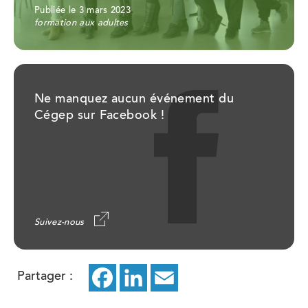
Publiée le 3 mars 2023
formation aux adultes
Ne manquez aucun événement du
Cégep sur Facebook !
Suivez-nous
Partager :
Facebook
ce
LinkedIn
ce
Email
ce
lien
lien
lien