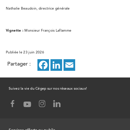
Nathalie Beaudoin, directrice générale
Vignette :
Monsieur François Laflamme
Publiée le 23 juin 2026
Partager :
Facebook
ce
LinkedIn
ce
Email
ce
lien
lien
lien
ouvrira
ouvrira
ouvrira
Suivez la vie du Cégep sur nos réseaux sociaux!
dans
dans
dans
facebook,
instagram,
linked-
youtube,
un
un
un
ce
ce
in,
ce
lien
lien
ce
lien
nouvel
nouvel
nouvel
ouvrira
ouvrira
lien
ouvrira