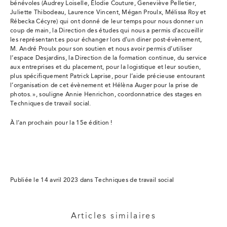
bénévoles (Audrey Loiselle, Élodie Couture, Geneviève Pelletier,
Juliette Thibodeau, Laurence Vincent, Mégan Proulx, Mélissa Roy et
Rébecka Cécyre) qui ont donné de leur temps pour nous donner un
coup de main, la Direction des études qui nous a permis d’accueillir
les représentant.es pour échanger lors d’un diner post-évènement,
M. André Proulx pour son soutien et nous avoir permis d’utiliser
l’espace Desjardins, la Direction de la formation continue, du service
aux entreprises et du placement, pour la logistique et leur soutien,
plus spécifiquement Patrick Laprise, pour l’aide précieuse entourant
l’organisation de cet évènement et Hélèna Auger pour la prise de
photos. », souligne
Annie Henrichon, coordonnatrice des stages en
Techniques de travail social
.
À l’an prochain pour la 15e édition !
Publiée le 14 avril 2023 dans Techniques de travail social
Articles similaires