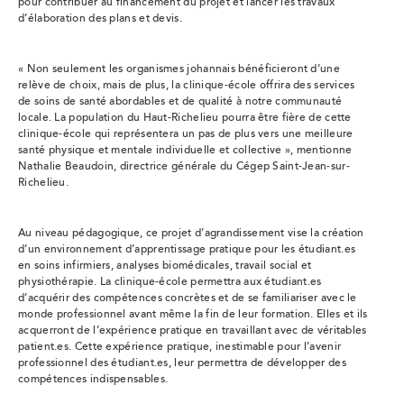
pour contribuer au financement du projet et lancer les travaux
d’élaboration des plans et devis.
« Non seulement les organismes johannais bénéficieront d’une
relève de choix, mais de plus, la clinique-école offrira des services
de soins de santé abordables et de qualité à notre communauté
locale. La population du Haut-Richelieu pourra être fière de cette
clinique-école qui représentera un pas de plus vers une meilleure
santé physique et mentale individuelle et collective », mentionne
Nathalie Beaudoin, directrice générale du Cégep Saint-Jean-sur-
Richelieu.
Au niveau pédagogique, ce projet d’agrandissement vise la création
d’un environnement d’apprentissage pratique pour les étudiant.es
en soins infirmiers, analyses biomédicales, travail social et
physiothérapie. La clinique-école permettra aux étudiant.es
d’acquérir des compétences concrètes et de se familiariser avec le
monde professionnel avant même la fin de leur formation. Elles et ils
acquerront de l’expérience pratique en travaillant avec de véritables
patient.es. Cette expérience pratique, inestimable pour l’avenir
professionnel des étudiant.es, leur permettra de développer des
compétences indispensables.