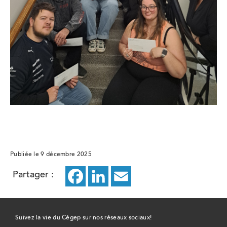
Publiée le 9 décembre 2025
Partager :
Facebook
ce
LinkedIn
ce
Email
ce
lien
lien
lien
ouvrira
ouvrira
ouvrira
Suivez la vie du Cégep sur nos réseaux sociaux!