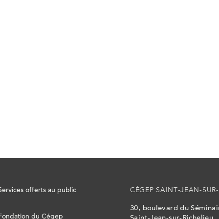
Services offerts au public
CÉGEP SAINT-JEAN-SUR-
30, boulevard du Sémina
Fondation du Cégep
Saint-Jean-sur-Richelieu,