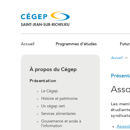
Aller
au
contenu
principal
Programmes d'études
Futur
Accueil
Accueil
À propos du Cégep
Présent
Présentation
Asso
Le Cégep
Histoire et patrimoine
Les membr
Un cégep vert
étudiante
Services alimentaires
syndicats
Gouvernance et accès à
l’information
Associ