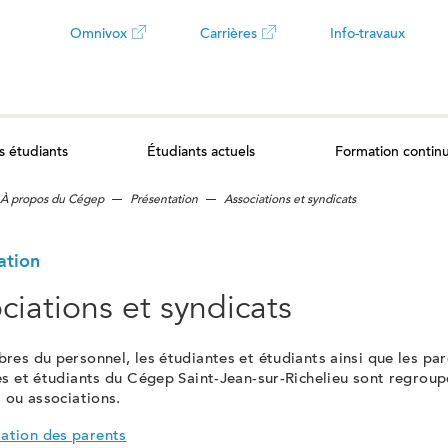
Omnivox
Carrières
Info-travaux
Ce
Ce
lien
lien
s étudiants
Étudiants actuels
Formation contin
ouvrira
ouvrira
À propos du Cégep
Présentation
Associations et syndicats
dans
dans
un
un
ation
ciations et syndicats
nouvel
nouvel
es du personnel, les étudiantes et étudiants ainsi que les pa
onglet
onglet
s et étudiants du Cégep Saint-Jean-sur-Richelieu sont regroup
 ou associations.
ation des parents