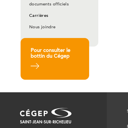
documents officiels
Carrières
Nous joindre
Pour consulter le
bottin du Cégep
En savoir plus