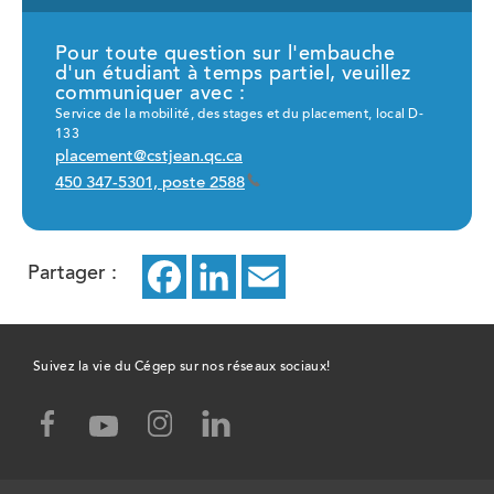
Pour toute question sur l'embauche
d'un étudiant à temps partiel, veuillez
communiquer avec :
Service de la mobilité, des stages et du placement, local D-
133
placement@cstjean.qc.ca
450 347-5301, poste 2588
Partager :
Facebook
ce
LinkedIn
ce
Email
ce
lien
lien
lien
ouvrira
ouvrira
ouvrira
Suivez la vie du Cégep sur nos réseaux sociaux!
dans
dans
dans
facebook,
instagram,
linked-
youtube,
un
un
un
ce
ce
in,
ce
lien
lien
ce
lien