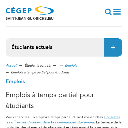
Aller
au
contenu
principal
Recherche
Étudiants actuels
Accueil
Étudiants actuels
—
Emplois
Emplois à temps partiel pour étudiants
Emplois
Emplois à temps partiel pour
étudiants
Vous cherchez un emploi à temps partiel durant vos études?
Consultez
les offres sur Omnivox dans la
communauté Placement
. Le Service de la
mobilité, des stages et du placement est également là pour vous aider