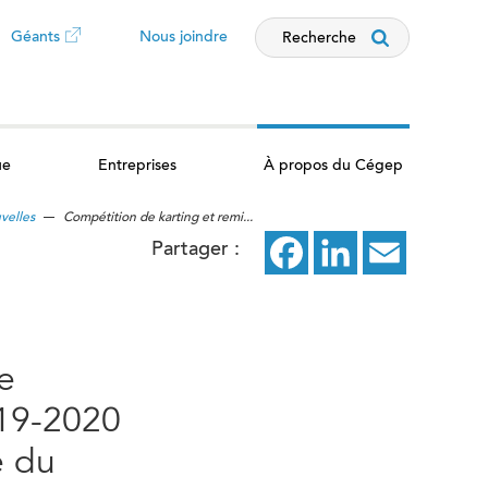
Géants
Nous joindre
Recherche
Ce
lien
ue
Entreprises
À propos du Cégep
ouvrira
velles
Compétition de karting et remi...
dans
Partager :
Facebook
ce
LinkedIn
ce
Email
ce
un
lien
lien
lien
nouvel
ouvrira
ouvrira
ouvrira
e
dans
dans
dans
onglet
019-2020
un
un
un
e du
nouvel
nouvel
nouvel