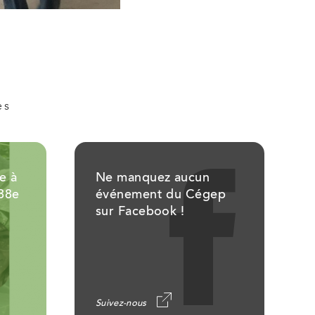
es
e à
Ne manquez aucun
 38e
événement du Cégep
sur Facebook !
Suivez-nous