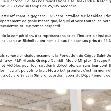
eilleur chrono. Toutes nos félicitations à M. Alexandre Breton q
ion 2023 avec un temps de 25,139 secondes!
ette affichant le gagnant 2023 sera installée sur le tableau d
Département de génie mécanique, lequel arbore toutes les per
écédentes et leur temps respectif.
e de la compétition, des représentant.es de l’industrie ainsi q
nt-Jean-sur-Richelieu ont remis à aux finissant.es près de 11 
.
rais remercier chaleureusement la Fondation du Cégep Saint-Jea
Whitney, PLP-Hitech, Groupe Cambli, Moule Mirplex, Groupe P
t Métélec pour leur soutien indéfectible, car sans leur contri
on n’aurait pu voir le jour. Notre but premier, c’est former vo
», a déclaré Sylvain Simard, coordonnateur du Département de