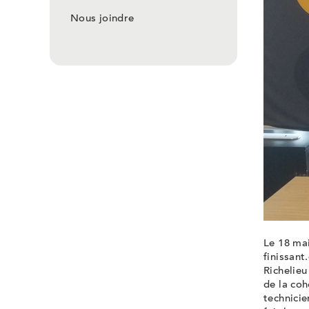
Nous joindre
Le 18 mai
finissan
Richelieu
de la coh
technicie