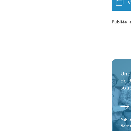
V
Publiée l
Une
de 
sout
Voir la nouvelle
Publi
Bours