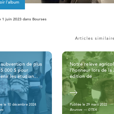
oir l'album
e 1 juin 2023 dans Bourses
Articles similair
 subvention de plus
Notre relève agricol
35 000 $ pour
l’honneur lors de la
enir les étudian...
édition de ...
Voir la nouvelle
ée le 10 décembre 2024
Publiée le 29 mars 2022
es
Bourses — GTEA