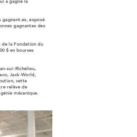
ui a gagné la
es gagnant.es, exposé
sonnes gagnantes des
ue de la Fondation du
300 $ en bourses
n-sur-Richelieu,
aco, Jack-World,
bution, cette
tre relève de
 génie mécanique.