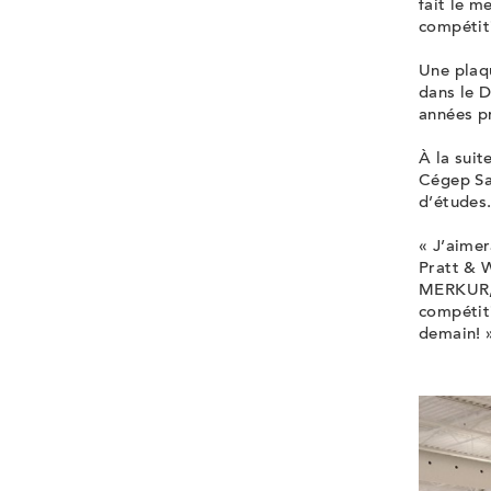
fait le m
compétit
Une plaqu
dans le 
années pr
À la suit
Cégep Sai
d’études
« J’aime
Pratt & 
MERKUR, e
compétiti
demain! 