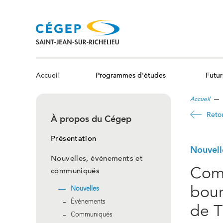
Aller
au
contenu
principal
Programmes d'études
Futur
Accueil
Accueil
Retou
À propos du Cégep
Présentation
Nouvell
Nouvelles, événements et
Comp
communiqués
bour
Nouvelles
Événements
de T
Communiqués