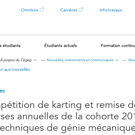
Omnivox
Carrières
Info-travaux
Ce
Ce
lien
lien
s étudiants
Étudiants actuels
Formation contin
ouvrira
ouvrira
À propos du Cégep
—
Nouvelles, événements et communiqués
—
Nou
dans
dans
r aux nouvelles
un
un
es
nouvel
nouvel
étition de karting et remise d
onglet
onglet
ses annuelles de la cohorte 2
echniques de génie mécaniqu