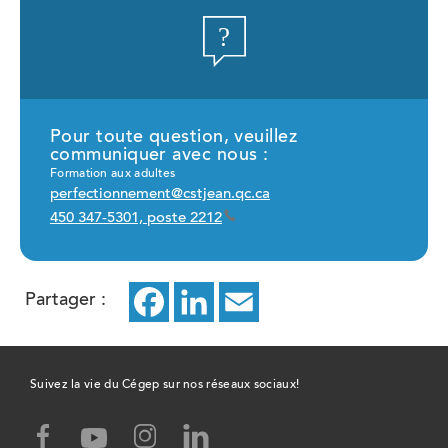
Pour toute question, veuillez
communiquer avec nous :
Formation aux adultes
perfectionnement@cstjean.qc.ca
450 347-5301, poste 2212
Partager :
Facebook
ce
LinkedIn
ce
Email
ce
lien
lien
lien
ouvrira
ouvrira
ouvrira
Suivez la vie du Cégep sur nos réseaux sociaux!
dans
dans
dans
facebook,
instagram,
linked-
youtube,