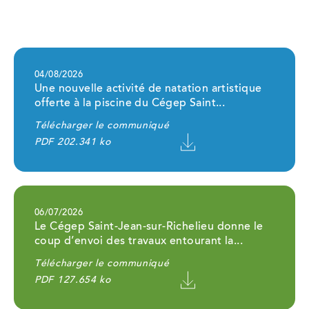
Ce
04/08/2026
lien
Une nouvelle activité de natation artistique
ouvrira
dans
offerte à la piscine du Cégep Saint...
un
nouvel
onglet
Télécharger le communiqué
PDF 202.341 ko
Ce
06/07/2026
lien
Le Cégep Saint-Jean-sur-Richelieu donne le
ouvrira
dans
coup d’envoi des travaux entourant la...
un
nouvel
onglet
Télécharger le communiqué
PDF 127.654 ko