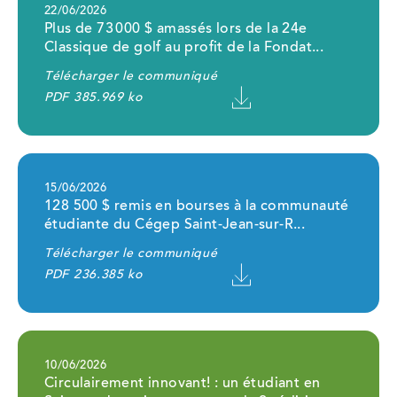
Ce
22/06/2026
lien
Plus de 73 000 $ amassés lors de la 24e
ouvrira
dans
Classique de golf au profit de la Fondat...
un
nouvel
onglet
Télécharger le communiqué
PDF 385.969 ko
Ce
15/06/2026
lien
128 500 $ remis en bourses à la communauté
ouvrira
dans
étudiante du Cégep Saint-Jean-sur-R...
un
nouvel
onglet
Télécharger le communiqué
PDF 236.385 ko
Ce
10/06/2026
lien
Circulairement innovant! : un étudiant en
ouvrira
dans