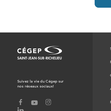
Suivez la vie du Cégep sur
nos réseaux sociaux!
facebook,
instagram,
youtube,
ce
ce
ce
linked-