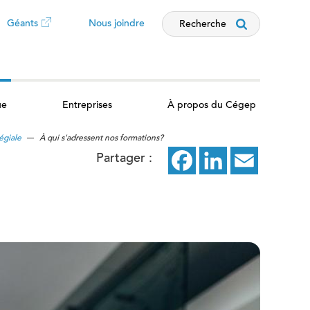
Géants
Nous joindre
Recherche
Ce
lien
ue
Entreprises
À propos du Cégep
ouvrira
légiale
À qui s'adressent nos formations?
dans
Partager :
Facebook
ce
LinkedIn
ce
Email
ce
un
lien
lien
lien
nouvel
ouvrira
ouvrira
ouvrira
dans
dans
dans
onglet
un
un
un
nouvel
nouvel
nouvel