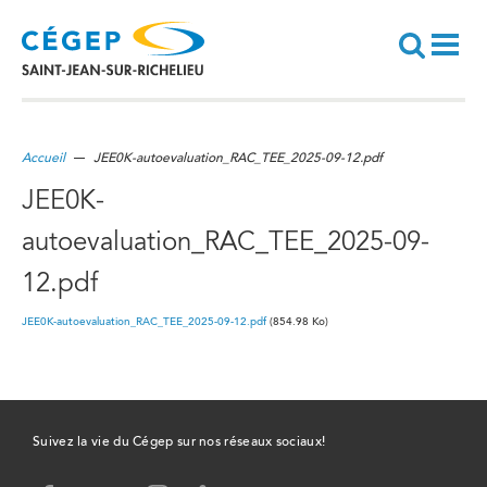
Aller
au
contenu
principal
Recherche
Accueil
JEE0K-autoevaluation_RAC_TEE_2025-09-12.pdf
JEE0K-
autoevaluation_RAC_TEE_2025-09-
12.pdf
Document
JEE0K-autoevaluation_RAC_TEE_2025-09-12.pdf
(854.98 Ko)
Suivez la vie du Cégep sur nos réseaux sociaux!