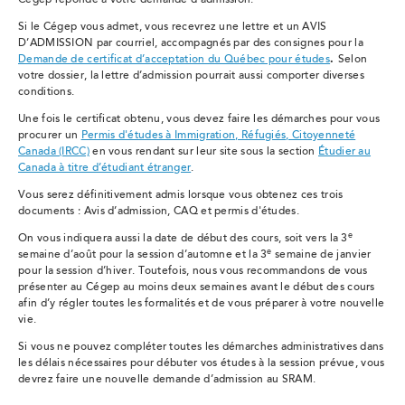
Cégep réponde à votre demande d’admission.
Si le Cégep vous admet, vous recevrez une lettre et un AVIS
D’ADMISSION par courriel, accompagnés
par des consignes pour la
Demande de certificat d’acceptation du Québec pour études
.
Selon
votre dossier, la lettre d’admission pourrait aussi comporter diverses
conditions.
Une fois le certificat obtenu, vous devez faire les démarches pour vous
procurer un
Permis d'études à Immigration, Réfugiés, Citoyenneté
Canada (IRCC)
e
n vous rendant sur leur site sous la section
Étudier au
Canada à titre d’étudiant étranger
.
Vous serez définitivement admis lorsque vous obtenez ces trois
documents : Avis d’admission, CAQ et permis d'études.
e
On vous indiquera aussi la date de début des cours, soit vers la 3
e
semaine d’août pour la session d’automne et la 3
semaine de janvier
pour la session d’hiver. Toutefois, nous vous recommandons de vous
présenter au Cégep au moins deux semaines avant le début des cours
afin d’y régler toutes les formalités et de vous préparer à votre nouvelle
vie.
Si vous ne pouvez compléter toutes les démarches administratives dans
les délais nécessaires pour débuter vos études à la session prévue, vous
devrez faire une nouvelle demande d’admission au SRAM.