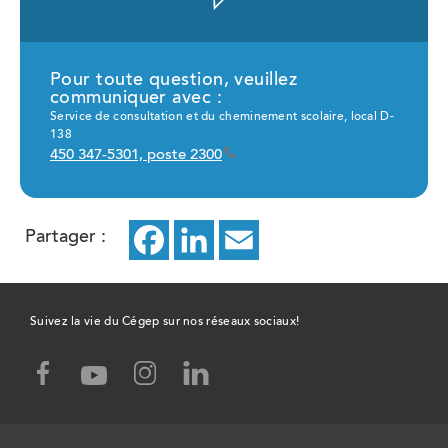
Pour toute question, veuillez
communiquer avec :
Service de consultation et du cheminement scolaire, local D-
138
450 347-5301, poste 2300
Partager :
Facebook
ce
LinkedIn
ce
Email
ce
lien
lien
lien
ouvrira
ouvrira
ouvrira
Suivez la vie du Cégep sur nos réseaux sociaux!
dans
dans
dans
facebook,
instagram,
linked-
youtube,
un
un
un
ce
ce
in,
ce
lien
lien
ce
lien
nouvel
nouvel
nouvel