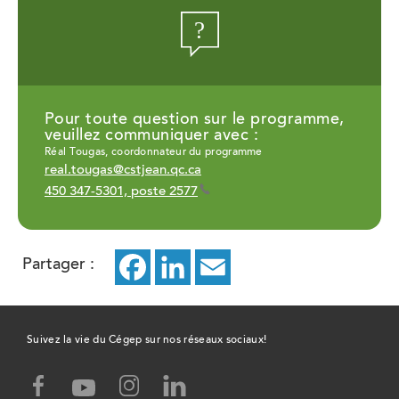
Pour toute question sur le programme,
veuillez communiquer avec :
Réal Tougas, coordonnateur du programme
real.tougas@cstjean.qc.ca
450 347-5301, poste 2577
Partager :
Facebook
ce
LinkedIn
ce
Email
ce
lien
lien
lien
ouvrira
ouvrira
ouvrira
Suivez la vie du Cégep sur nos réseaux sociaux!
dans
dans
dans
facebook,
instagram,
linked-
youtube,