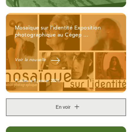
Mosaïque sur l’identité Exposition
photographique au Cégep ...
Voir la nouvelle
Publiée le 8 janvier 2026
En voir
Afficher
plus