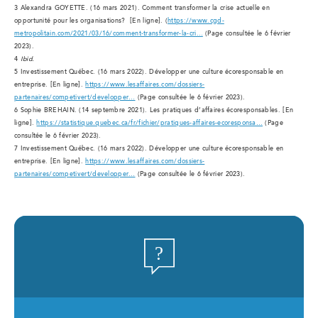
3 Alexandra GOYETTE. (16 mars 2021). Comment transformer la crise actuelle en
opportunité pour les organisations? [En ligne]. (
https://www.cgd-
metropolitain.com/2021/03/16/comment-transformer-la-cri…
(Page consultée le 6 février
2023).
4
Ibid.
5 Investissement Québec. (16 mars 2022). Développer une culture écoresponsable en
entreprise. [En ligne].
https://www.lesaffaires.com/dossiers-
partenaires/competivert/developper…
(Page consultée le 6 février 2023).
6 Sophie BREHAIN. (14 septembre 2021). Les pratiques d’affaires écoresponsables. [En
ligne].
https://statistique.quebec.ca/fr/fichier/pratiques-affaires-ecoresponsa…
(Page
consultée le 6 février 2023).
7 Investissement Québec. (16 mars 2022). Développer une culture écoresponsable en
entreprise. [En ligne].
https://www.lesaffaires.com/dossiers-
partenaires/competivert/developper…
(Page consultée le 6 février 2023).