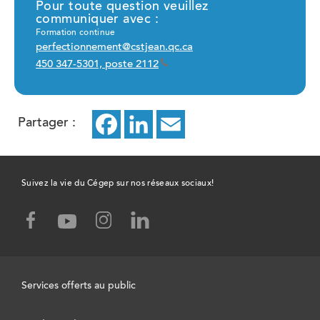
Pour toute question veuillez
communiquer avec :
Formation continue
perfectionnement@cstjean.qc.ca
450 347-5301, poste 2112
Partager :
Facebook
ce
LinkedIn
ce
Email
ce
lien
lien
lien
ouvrira
ouvrira
ouvrira
Suivez la vie du Cégep sur nos réseaux sociaux!
dans
dans
dans
facebook,
instagram,
linked-
youtube,
un
un
un
ce
ce
in,
ce
lien
lien
ce
lien
nouvel
nouvel
nouvel
ouvrira
ouvrira
lien
ouvrira
Services offerts au public
dans
dans
ouvrira
onglet
onglet
onglet
dans
un
un
dans
un