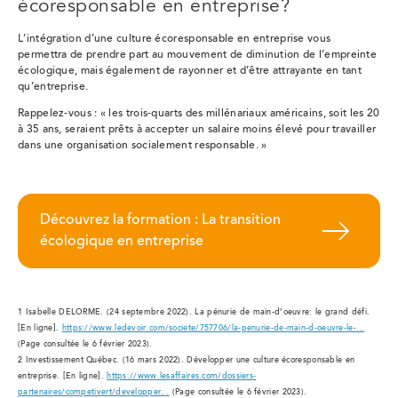
écoresponsable en entreprise?
L’intégration d’une culture écoresponsable en entreprise vous
permettra de prendre part au mouvement de diminution de l’empreinte
écologique, mais également de rayonner et d’être attrayante en tant
qu’entreprise.
Rappelez-vous : « les trois-quarts des millénariaux américains, soit les 20
à 35 ans, seraient prêts à accepter un salaire moins élevé pour travailler
dans une organisation socialement responsable. »
Découvrez la formation : La transition
écologique en entreprise
1 Isabelle DELORME. (24 septembre 2022). La pénurie de main-d’oeuvre: le grand défi.
[En ligne].
https://www.ledevoir.com/societe/757706/la-penurie-de-main-d-oeuvre-le-…
(Page consultée le 6 février 2023).
2 Investissement Québec. (16 mars 2022). Développer une culture écoresponsable en
entreprise. [En ligne].
https://www.lesaffaires.com/dossiers-
partenaires/competivert/developper…
(Page consultée le 6 février 2023).