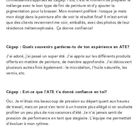
connaissances apprises au Cégep. Puis, c’est le moment de préparer le
mélange avec le bon type de fini de peinture et d’y ajouter la
pigmentation pour la brasser. Mon moment préféré : lorsque je mets
mon doigt dans la peinture afin de voir le résultat final! Il m’est arrivé
que des clients reviennent me voir, emballés, avec des photos de leur
résidence métamorphosée. Ça donne confiance!
Cégep : Quels souvenirs garderas-tu de ton expérience en ATE?
J’ai adoré, j’ai passé un super été. J’ai appris sur les différents produits
offerts en matière de peinture, de manière approfondie. J’ai découvert
plusieurs autres finis également : le microbéton, l’huile naturelle, les
vernis, etc.
Cégep : Est-ce que l’ATE t’a donné confiance en toi?
Oui. Je m’étais mis beaucoup de pression au départ quant aux heures
de travail, mais on peut s’en tenir à un horaire plus allégé si on souhaite
profiter un peu plus de nos vacances d’été. Je n’ai jamais senti de
pression de performance en tant que stagiaire. L'équipe me permettait
d'évoluer à mon rythme.