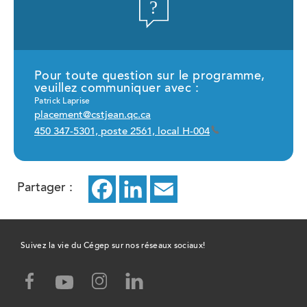
Pour toute question sur le programme,
veuillez communiquer avec :
Patrick Laprise
placement@cstjean.qc.ca
450 347-5301, poste 2561, local H-004
Partager :
Facebook
ce
LinkedIn
ce
Email
ce
lien
lien
lien
ouvrira
ouvrira
ouvrira
Suivez la vie du Cégep sur nos réseaux sociaux!
dans
dans
dans
facebook,
instagram,
linked-
youtube,
un
un
un
ce
ce
in,
ce