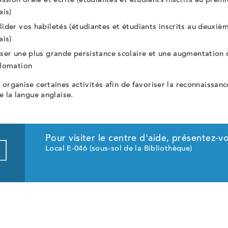
ession orale et écrite (étudiantes et étudiants inscrits au premi
ais)
ider vos habiletés (étudiantes et étudiants inscrits au deuxiè
ais)
ser une plus grande persistance scolaire et une augmentation 
plomation
 organise certaines activités afin de favoriser la reconnaissanc
de la langue anglaise.
Pour visiter le centre d'aide, présentez-vo
Local E-046 (sous-sol de la Bibliothèque)