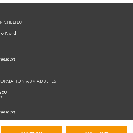
RICHELIEU
ire Nord
ransport
FORMATION AUX ADULTES
 250
L3
ransport
TOUT REFUSER
TOUT ACCEPTER