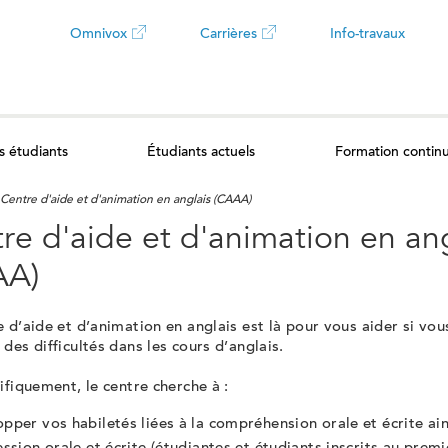
Omnivox
Carrières
Info-travaux
Ce
Ce
lien
lien
s étudiants
Étudiants actuels
Formation contin
ouvrira
ouvrira
Centre d'aide et d'animation en anglais (CAAA)
dans
dans
re d'aide et d'animation en an
un
un
AA)
nouvel
nouvel
 d’aide et d’animation en anglais est là pour vous aider si vou
des difficultés dans les cours d’anglais.
onglet
onglet
ifiquement, le centre cherche à :
pper vos habiletés liées à la compréhension orale et écrite ain