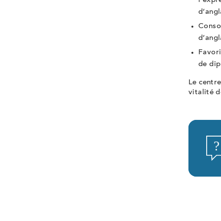
l’expr
d’angl
Consol
d’angl
Favori
de di
Le centre
vitalité 