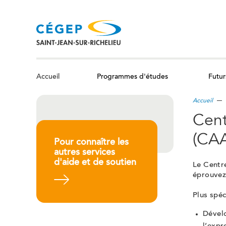
Aller
au
contenu
principal
Programmes d'études
Futur
Accueil
Accueil
Cent
(CA
Pour connaître les
autres services
d'aide et de soutien
Le Centre
éprouvez 
En savoir plus
Plus spéc
Dévelo