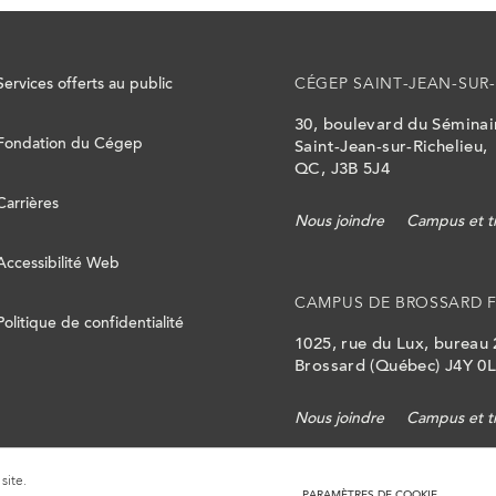
Services offerts au public
CÉGEP SAINT-JEAN-SUR-
30, boulevard du Sémina
Fondation du Cégep
Saint-Jean-sur-Richelieu,
QC, J3B 5J4
Carrières
Nous joindre
Campus et t
Accessibilité Web
CAMPUS DE BROSSARD 
Politique de confidentialité
1025, rue du Lux, bureau
Brossard (Québec) J4Y 0
Nous joindre
Campus et t
site.
PARAMÈTRES DE COOKIE