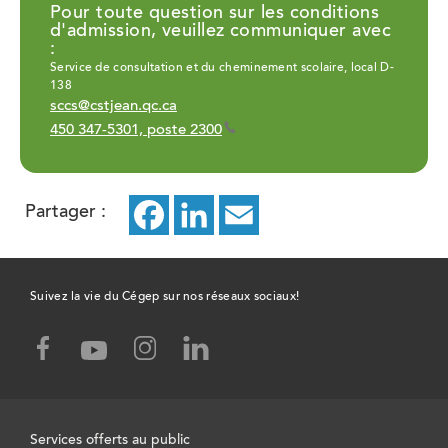
Pour toute question sur les conditions
d'admission, veuillez communiquer avec
:
Service de consultation et du cheminement scolaire, local D-
138
sccs@cstjean.qc.ca
450 347-5301, poste 2300
Partager :
Facebook
ce
LinkedIn
ce
Email
ce
lien
lien
lien
ouvrira
ouvrira
ouvrira
Suivez la vie du Cégep sur nos réseaux sociaux!
dans
dans
dans
facebook,
instagram,
linked-
youtube,
un
un
un
ce
ce
in,
ce
lien
lien
ce
lien
nouvel
nouvel
nouvel
ouvrira
ouvrira
lien
ouvrira
Services offerts au public