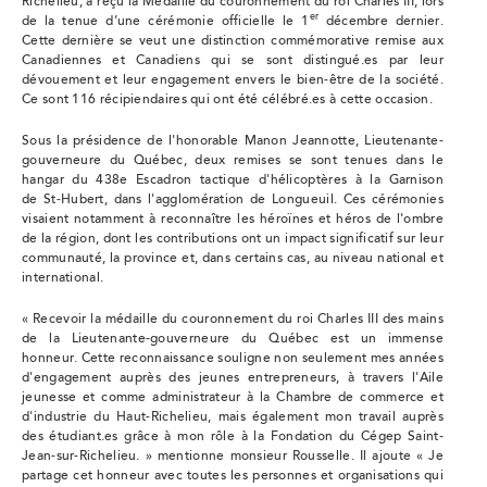
Richelieu, a reçu la Médaille du couronnement du roi Charles III, lors
er
de la tenue d’une cérémonie officielle le 1
décembre dernier.
Cette dernière se veut une distinction commémorative remise aux
Canadiennes et Canadiens qui se sont distingué.es par leur
dévouement et leur engagement envers le bien-être de la société.
Ce sont 116 récipiendaires qui ont été célébré.es à cette occasion.
Sous la présidence de l'honorable Manon Jeannotte, Lieutenante-
gouverneure du Québec, deux remises se sont tenues dans le
hangar du 438e Escadron tactique d'hélicoptères à la Garnison
de St-Hubert, dans l'agglomération de Longueuil. Ces cérémonies
visaient notamment à reconnaître les héroïnes et héros de l'ombre
de la région, dont les contributions ont un impact significatif sur leur
communauté, la province et, dans certains cas, au niveau national et
international.
« Recevoir la médaille du couronnement du roi Charles III des mains
de la Lieutenante-gouverneure du Québec est un immense
honneur. Cette reconnaissance souligne non seulement mes années
d'engagement auprès des jeunes entrepreneurs, à travers l'Aile
jeunesse et comme administrateur à la Chambre de commerce et
d'industrie du Haut-Richelieu, mais également mon travail auprès
des étudiant.es grâce à mon rôle à la Fondation du Cégep Saint-
Jean-sur-Richelieu. » mentionne monsieur Rousselle. Il ajoute « Je
partage cet honneur avec toutes les personnes et organisations qui