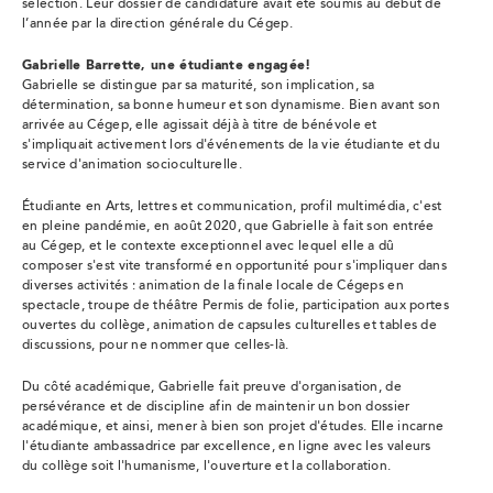
sélection. Leur dossier de candidature avait été soumis au début de
l’année par la direction générale du Cégep.
Gabrielle Barrette, une étudiante engagée!
Gabrielle se distingue par sa maturité, son implication, sa
détermination, sa bonne humeur et son dynamisme. Bien avant son
arrivée au Cégep, elle agissait déjà à titre de bénévole et
s'impliquait activement lors d'événements de la vie étudiante et du
service d'animation socioculturelle.
Étudiante en Arts, lettres et communication, profil multimédia, c'est
en pleine pandémie, en août 2020, que Gabrielle à fait son entrée
au Cégep, et le contexte exceptionnel avec lequel elle a dû
composer s'est vite transformé en opportunité pour s'impliquer dans
diverses activités : animation de la finale locale de Cégeps en
spectacle, troupe de théâtre Permis de folie, participation aux portes
ouvertes du collège, animation de capsules culturelles et tables de
discussions, pour ne nommer que celles-là.
Du côté académique, Gabrielle fait preuve d'organisation, de
persévérance et de discipline afin de maintenir un bon dossier
académique, et ainsi, mener à bien son projet d'études. Elle incarne
l'étudiante ambassadrice par excellence, en ligne avec les valeurs
du collège soit l'humanisme, l'ouverture et la collaboration.