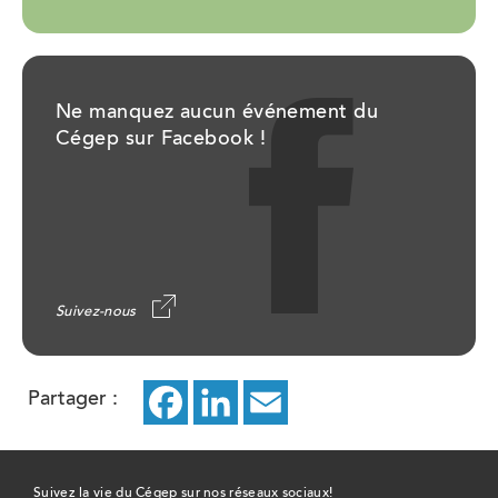
Ne manquez aucun événement du
Cégep sur Facebook !
Suivez-nous
Partager :
Facebook
ce
LinkedIn
ce
Email
ce
lien
lien
lien
ouvrira
ouvrira
ouvrira
Suivez la vie du Cégep sur nos réseaux sociaux!