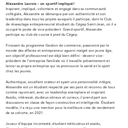
Alexandre Lacroix : un sportif impliqué!
Inspirant, impliqué, volontaire et engagé dans sa communauté
collégiale, Alexandre se démarque par son authenticité et son
leadership dans tous les projets auxquels il participe, dont le Club
de réseautage entrepreneurial étudiant du Cégep Saint-Jean, où il a
occupé le poste de vice-président. Grand sportif, Alexandre
participe au club de course à pied du Cégep.
Finissant du programme Gestion de commerce, passionné par le
monde des affaires et entrepreneur aguerri malgré son jeune âge,
son objectif professionnel est déjà bien défini : devenir vice-
président de l’entreprise familiale où il travaille présentement et
lancer sa propre entreprise qui va promouvoir la santé et le sport
chez les jeunes.
Authentique, excellent orateur et ayant une personnalité intègre,
Alexandre est un étudiant respecté par ses pairs et reconnu de tous
comme rayonnant, avec un leadership exemplaire et inspirant.
Assidu, intéressé, studieux sérieux et curieux, il prend part aux
discussions en classe de façon constructive et intelligente. Étudiant
modèle, il a reçu une mention pour la meilleure cote de rendement
de sa cohorte, en 2021.
Joueur d’équipe incontesté, étudiant méticuleux et assidu,