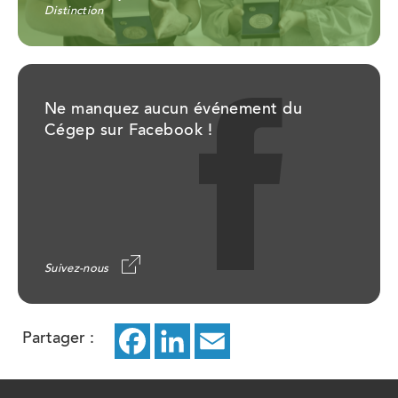
Distinction
Ne manquez aucun événement du
Cégep sur Facebook !
Suivez-nous
Partager :
Facebook
ce
LinkedIn
ce
Email
ce
lien
lien
lien