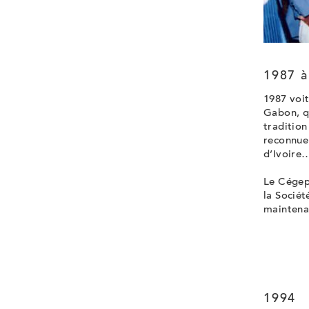
1987 à
1987 voit
Gabon, q
traditio
reconnue.
d’Ivoire
Le Cégep 
la Sociét
maintena
1994