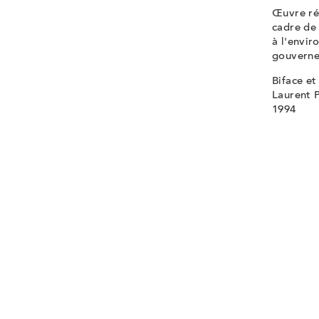
Œuvre réa
cadre de 
à l'envir
gouverne
Biface et
Laurent P
1994