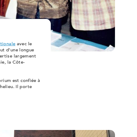
tionale
avec le
ut d’une longue
ertise largement
ie, la Côte-
orium est confiée à
elieu. Il porte