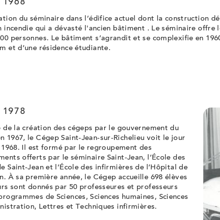
 1968
ation du séminaire dans l’édifice actuel dont la construction d
n incendie qui a dévasté l'ancien bâtiment . Le séminaire offre 
00 personnes. Le bâtiment s’agrandit et se complexifie en 1960
m et d’une résidence étudiante.
 1978
e de la création des cégeps par le gouvernement du
 1967, le Cégep Saint-Jean-sur-Richelieu voit le jour
n 1968. Il est formé par le regroupement des
ents offerts par le séminaire Saint-Jean, l’École des
e Saint-Jean et l’École des infirmières de l’Hôpital de
n. À sa première année, le Cégep accueille 698 élèves
urs sont donnés par 50 professeures et professeurs
 programmes de Sciences, Sciences humaines, Sciences
nistration, Lettres et Techniques infirmières.