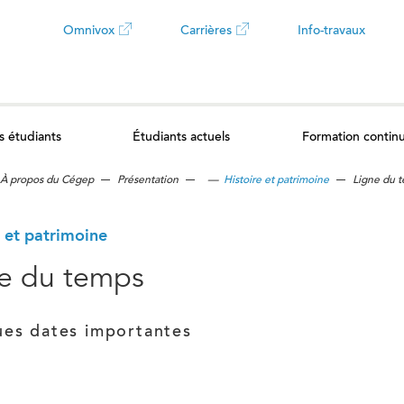
Omnivox
Carrières
Info-travaux
Ce
Ce
lien
lien
s étudiants
Étudiants actuels
Formation contin
ouvrira
ouvrira
À propos du Cégep
Présentation
—
Histoire et patrimoine
Ligne du 
dans
dans
un
un
e et patrimoine
e du temps
nouvel
nouvel
onglet
onglet
es dates importantes