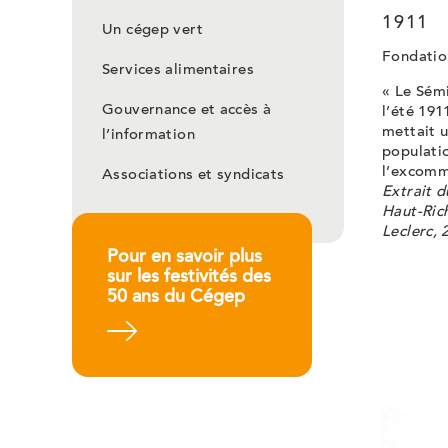
1911
Un cégep vert
Fondatio
Services alimentaires
« Le Sémi
Gouvernance et accès à
l’été 191
mettait u
l’information
populatio
l’excomm
Associations et syndicats
Extrait d
Haut-Rich
Leclerc, 
Pour en savoir plus
sur les festivités des
50 ans du Cégep
En savoir plus