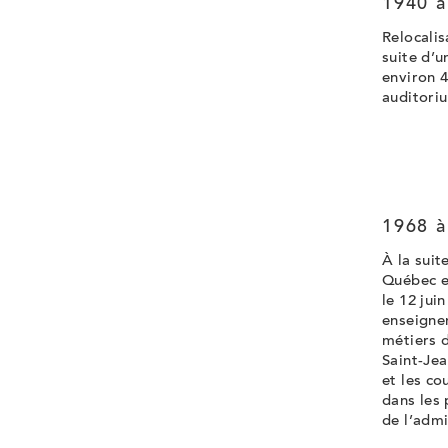
1940 à
Relocalis
suite d’u
environ 4
auditoriu
1968 à
À la suit
Québec en
le 12 jui
enseignem
métiers d
Saint-Jea
et les co
dans les
de l’admi