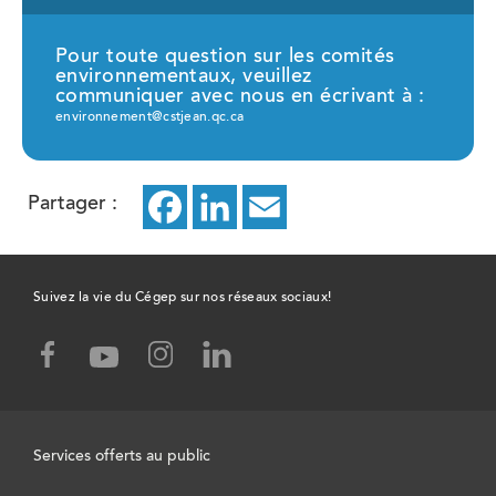
Pour toute question sur les comités
environnementaux, veuillez
communiquer avec nous en écrivant à :
environnement@cstjean.qc.ca
Partager :
Facebook
ce
LinkedIn
ce
Email
ce
lien
lien
lien
ouvrira
ouvrira
ouvrira
Suivez la vie du Cégep sur nos réseaux sociaux!
dans
dans
dans
facebook,
instagram,
linked-
youtube,
un
un
un
ce
ce
in,
ce
lien
lien
ce
lien
nouvel
nouvel
nouvel
ouvrira
ouvrira
lien
ouvrira
Services offerts au public
dans
dans
ouvrira
onglet
onglet
onglet
dans