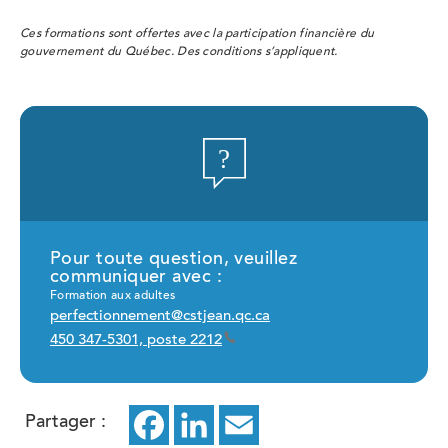
Ces formations sont offertes avec la participation financière du
gouvernement du Québec. Des conditions s’appliquent.
Pour toute question, veuillez
communiquer avec :
Formation aux adultes
perfectionnement@cstjean.qc.ca
450 347-5301, poste 2212
Partager :
Facebook
ce
LinkedIn
ce
Email
ce