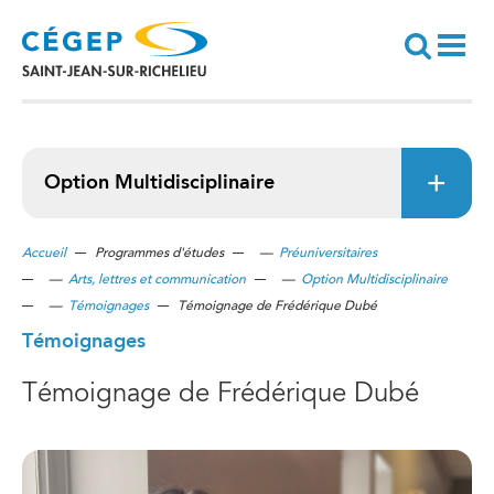
Aller
au
contenu
principal
Recherche
Option Multidisciplinaire
Accueil
Programmes d'études
—
Préuniversitaires
—
Arts, lettres et communication
—
Option Multidisciplinaire
—
Témoignages
Témoignage de Frédérique Dubé
Témoignages
Témoignage de Frédérique Dubé