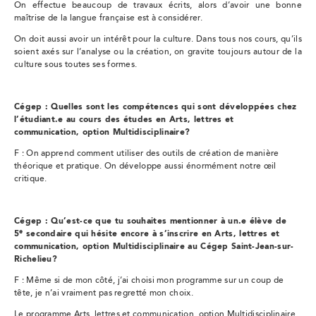
On effectue beaucoup de travaux écrits, alors d’avoir une bonne
maîtrise de la langue française est à considérer.
On doit aussi avoir un intérêt pour la culture. Dans tous nos cours, qu’ils
soient axés sur l’analyse ou la création, on gravite toujours autour de la
culture sous toutes ses formes.
Cégep : Quelles sont les compétences qui sont développées chez
l’étudiant.e au cours des études en Arts, lettres et
communication, option Multidisciplinaire?
F : On apprend comment utiliser des outils de création de manière
théorique et pratique. On développe aussi énormément notre œil
critique.
Cégep : Qu’est-ce que tu souhaites mentionner à un.e élève de
e
5
secondaire qui hésite encore à s’inscrire en Arts, lettres et
communication, option Multidisciplinaire au Cégep Saint-Jean-sur-
Richelieu?
F : Même si de mon côté, j’ai choisi mon programme sur un coup de
tête, je n’ai vraiment pas regretté mon choix.
Le programme Arts, lettres et communication, option Multidisciplinaire