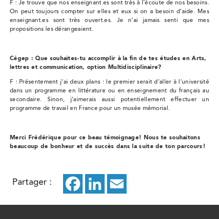
F : Je trouve que nos enseignant.es sont très à l’écoute de nos besoins.
On peut toujours compter sur elles et eux si on a besoin d’aide. Mes
enseignant.es sont très ouvert.es. Je n’ai jamais senti que mes
propositions les dérangeaient.
Cégep : Que souhaites-tu accomplir à la fin de tes études en Arts,
lettres et communication, option Multidisciplinaire?
F : Présentement j’ai deux plans : le premier serait d’aller à l’université
dans un programme en littérature ou en enseignement du français au
secondaire. Sinon, j’aimerais aussi potentiellement effectuer un
programme de travail en France pour un musée mémorial.
Merci Frédérique pour ce beau témoignage! Nous te souhaitons
beaucoup de bonheur et de succès dans la suite de ton parcours!
Partager :
Facebook
ce
LinkedIn
ce
Email
ce
lien
lien
lien