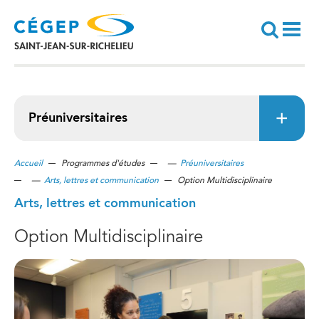
Aller
au
contenu
principal
Recherche
Préuniversitaires
Accueil
Programmes d'études
—
Préuniversitaires
—
Arts, lettres et communication
Option Multidisciplinaire
Arts, lettres et communication
Option Multidisciplinaire