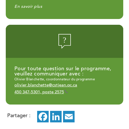
En savoir plus
Pour toute question sur le programme,
veuillez communiquer avec :
Olivier Blanchette, coordonnateur du programme
olivier.blanchette@cstjean.qc.ca
450 347-5301, poste 2575
Partager :
Facebook
ce
LinkedIn
ce
Email
ce
lien
lien
lien