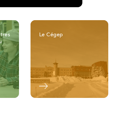
tres
Le Cégep
u
um