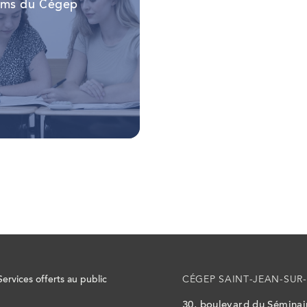
ums du Cégep
Services offerts au public
CÉGEP SAINT-JEAN-SUR-
30, boulevard du Sémina