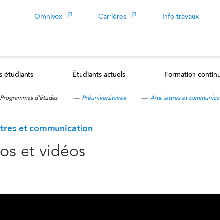
Omnivox
Carrières
Info-travaux
Ce
Ce
lien
lien
s étudiants
Étudiants actuels
Formation contin
ouvrira
ouvrira
Programmes d'études
—
Préuniversitaires
—
Arts, lettres et communica
dans
dans
un
un
ettres et communication
os et vidéos
nouvel
nouvel
onglet
onglet