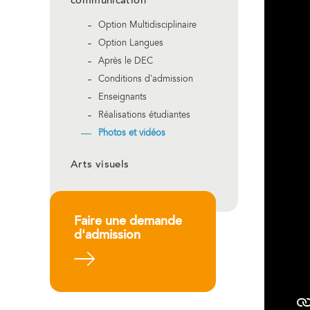
communication
Option Multidisciplinaire
Option Langues
Après le DEC
Conditions d'admission
Enseignants
Réalisations étudiantes
Photos et vidéos
Arts visuels
Faire une demande
d'admission
En savoir plus