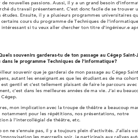
 de nouvelles passions. Aussi, il y a un grand besoin d’informa
rché du travail présentement. C’est donc facile de se trouver 
 études. Ensuite, il y a plusieurs programmes universitaires qu
t certains cours du programme de Techniques de l’informatique
 intéressant si tu veux aller chercher ton titre d’ingénieur.e ap
Quels souvenirs garderas-tu de ton passage au Cégep Saint-J
u dans le programme
Techniques de l’informatique
?
illeur souvenir que je garderai de mon passage au Cégep Sain
gens, autant les enseignant.es que les étudiant.es de ma cohor
est gentil et c’est tellement plaisant de faire le parcours avec
ent, c’est dans les meilleures années de ma vie. J’ai eu beauc
u Cégep.
tres, mon implication avec la troupe de théâtre a beaucoup m
, notamment pour les répétitions, nos présentations, notre
tion à l’intercollégial de théâtre, etc.
on ne s’ennuie pas, il y a toujours plein d’activités. J’allais voi
improvisation les mercredis soir, je participais aux rallyes au