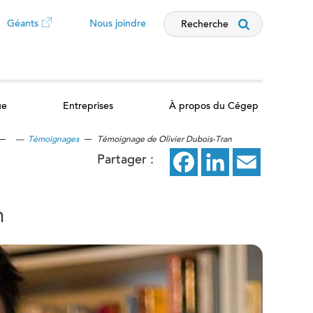
Géants
Nous joindre
Recherche
Ce
lien
ue
Entreprises
À propos du Cégep
ouvrira
—
Témoignages
Témoignage de Olivier Dubois-Tran
dans
Partager :
Facebook
ce
LinkedIn
ce
Email
ce
un
lien
lien
lien
n
nouvel
ouvrira
ouvrira
ouvrira
dans
dans
dans
onglet
un
un
un
nouvel
nouvel
nouvel