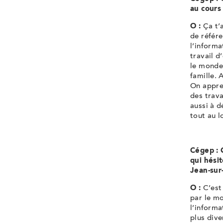
au cours
O :
Ça t’
de référe
l’inform
travail d
le monde
famille.
On appre
des trava
aussi à d
tout au l
Cégep : 
qui hésit
Jean-sur
O :
C’est
par le m
l’inform
plus dive