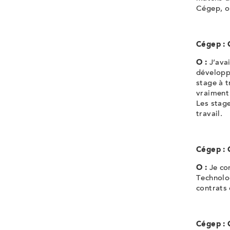
Cégep, o
Cégep : 
O :
J’avai
développe
stage à t
vraiment 
Les stag
travail.
Cégep : 
O :
Je co
Technolog
contrats
Cégep : 