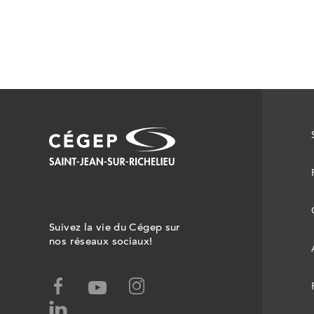
Suivez la vie du Cégep sur
nos réseaux sociaux!
facebook,
instagram,
youtube,
ce
ce
ce
linked-