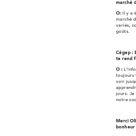
marché d
O:
Il y a
marché du
variés, c
goûts.
Cégep : 
te rend f
O :
L’inf
toujours 
voir jusq
apprendr
jours. J
notre soc
Merci Ol
bonheur 