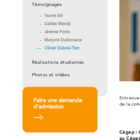
Témoignages
Yacine Idir
Galilée Wandji
Jérémie Fortin
Marjorie Dudomaine
Olivier Dubois-Tran
Réalisations étudiantes
Photos et vidéos
Entrevue
Faire une demande
de la coh
d'admission
En savoir plus
Cégep : 
au Cégep