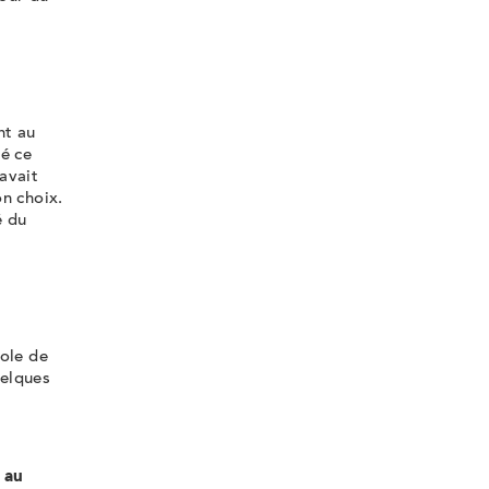
nt au
vé ce
avait
n choix.
é du
cole de
uelques
 au