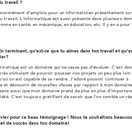
u travail ?
 énormément d’emplois pour un informaticien présentement sur
 travail. L’informatique est aussi présente dans plusieurs do
omme en santé, en mécanique, en éducation, etc. Il y en a pour 
En terminant, qu’est-ce que tu aimes dans ton travail et qu’es
ier?
ormatique est un domaine qui ne cesse pas d’évoluer. C’est do
très stimulant de pouvoir pousser nos projets un peu plus loin
u’où on est capable de se rendre. J’adore pouvoir continuer à
e et découvrir de nouvelles choses par rapport à mon domaine
e sens aussi que mon domaine prend de plus en plus d’importan
iété. C’est toujours gratifiant de savoir que l’on comble un rée
ivier pour ce beau témoignage ! Nous te souhaitons beauco
et de succès dans ton domaine!