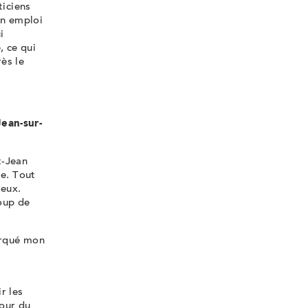
ticiens
un emploi
i
, ce qui
rès le
ean-sur-
t-Jean
te. Tout
 eux.
oup de
arqué mon
r les
tour du