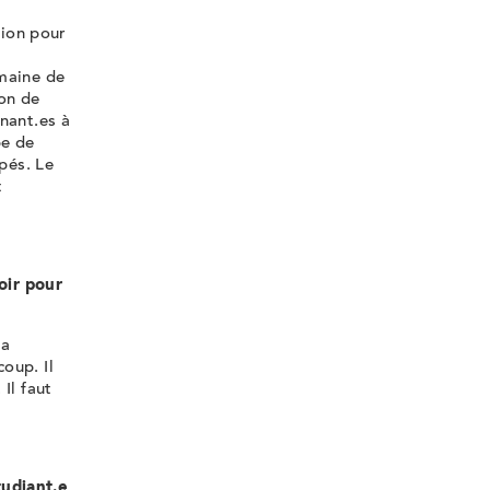
tion pour
omaine de
ion de
nant.es à
pe de
pés. Le
t
oir pour
 a
oup. Il
Il faut
tudiant.e