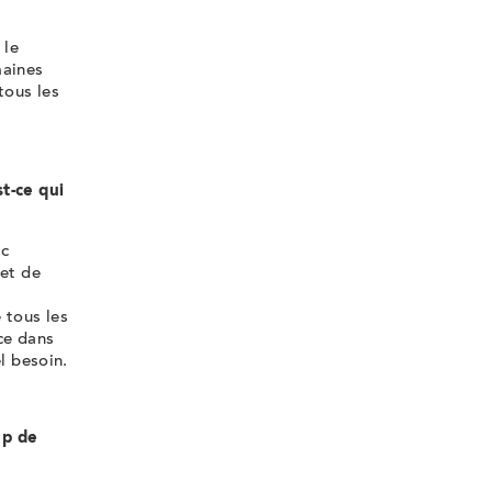
 le
maines
tous les
t-ce qui
nc
 et de
 tous les
ce dans
l besoin.
up de