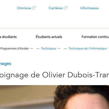
Omnivox
Carrières
Info-travaux
Ce
Ce
lien
lien
s étudiants
Étudiants actuels
Formation contin
ouvrira
ouvrira
Programmes d'études
—
Techniques
—
Techniques de l'informatique
dans
dans
un
un
nages
ignage de Olivier Dubois-Tra
nouvel
nouvel
onglet
onglet