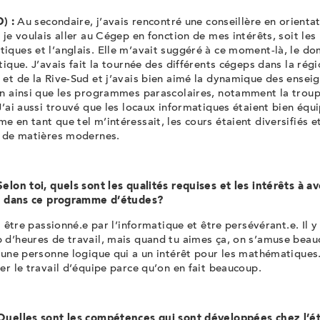
O) :
Au secondaire, j’avais rencontré une conseillère en orienta
 je voulais aller au Cégep en fonction de mes intérêts, soit les
iques et l’anglais. Elle m’avait suggéré à ce moment-là, le d
tique. J’avais fait la tournée des différents cégeps dans la rég
et de la Rive-Sud et j’avais bien aimé la dynamique des enseig
an ainsi que les programmes parascolaires, notamment la trou
J’ai aussi trouvé que les locaux informatiques étaient bien équi
 en tant que tel m’intéressait, les cours étaient diversifiés e
t de matières modernes.
elon toi, quels sont les qualités requises et les intérêts à av
re dans ce programme d’études?
t être passionné.e par l’informatique et être persévérant.e. Il y
d’heures de travail, mais quand tu aimes ça, on s’amuse beauc
 une personne logique qui a un intérêt pour les mathématiques. 
er le travail d’équipe parce qu’on en fait beaucoup.
Quelles sont les compétences qui sont développées chez l’é