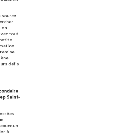
e source
hercher
s en
avec tout
petite
mmation.
 remise
mène
turs défis
condaire
ep Saint-
ressées
ue
 beaucoup
der à