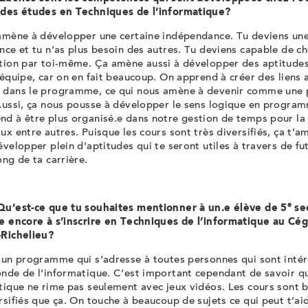
 des études en
Techniques de l’informatique?
amène à développer une certaine indépendance. Tu deviens un
nce et tu n’as plus besoin des autres. Tu deviens capable de c
ation par toi-même. Ça amène aussi à développer des aptitude
’équipe, car on en fait beaucoup. On apprend à créer des liens 
 dans le programme, ce qui nous amène à devenir comme une 
 Aussi, ça nous pousse à développer le sens logique en progra
nd à être plus organisé.e dans notre gestion de temps pour la
ux entre autres. Puisque les cours sont très diversifiés, ça t’a
évelopper plein d’aptitudes qui te seront utiles à travers de fu
ong de ta carrière.
e
Qu’est-ce que tu souhaites mentionner à un.e élève de 5
se
e encore à s’inscrire en
Techniques de l’informatique
au Cég
-Richelieu?
 un programme qui s’adresse à toutes personnes qui sont inté
onde de l’informatique. C’est important cependant de savoir q
atique ne rime pas seulement avec jeux vidéos. Les cours sont
rsifiés que ça. On touche à beaucoup de sujets ce qui peut t’ai