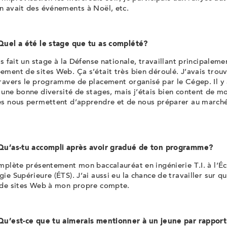
n avait des événements à Noël, etc.
Quel a été le stage que tu as complété?
s fait un stage à la Défense nationale, travaillant principaleme
ment de sites Web. Ça s’était très bien déroulé. J’avais trou
ravers le programme de placement organisé par le Cégep. Il y 
une bonne diversité de stages, mais j’étais bien content de mo
es nous permettent d’apprendre et de nous préparer au march
Qu’as-tu accompli après avoir gradué de ton programme?
mplète présentement mon baccalauréat en ingénierie T.I. à l’É
ie Supérieure (ÉTS). J’ai aussi eu la chance de travailler sur q
 de sites Web à mon propre compte.
Qu’est-ce que tu aimerais mentionner à un jeune par rapport