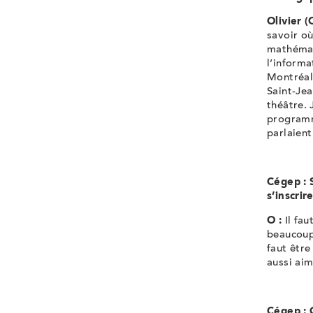
Olivier (
savoir où
mathémat
l’informa
Montréal 
Saint-Je
théâtre. 
programme
parlaien
Cégep : S
s’inscri
O :
Il fau
beaucoup 
faut être
aussi aim
Cégep : 