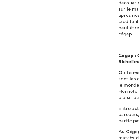
découvrir
sur le ma
après nos
créditen
peut être
cégep.
Cégep : 
Richelie
O :
Le me
sont les 
le monde 
Honnêtem
plaisir a
Entre au
parcours
participa
Au Cégep 
matchs d’